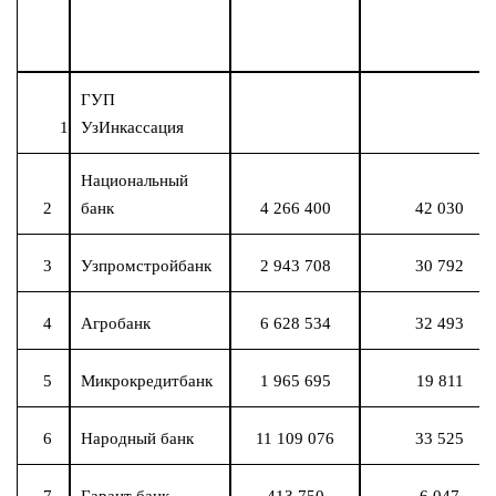
ГУП
1
УзИнкассация
Национальный
2
банк
4 266 400
42 030
3
Узпромстройбанк
2 943 708
30 792
4
Агробанк
6 628 534
32 493
5
Микрокредитбанк
1 965 695
19 811
6
Народный банк
11 109 076
33 525
7
Гарант банк
413 750
6 047