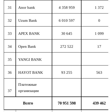
31
Anor bank
4 358 959
1 372
32
Uzum Bank
6 010 597
0
33
APEX BANK
30 645
1 099
34
Open Bank
272 522
17
35
YANGI BANK
36
HAYOT BANK
93 255
563
Платежные
37
организации
Всего
70 951 598
439 462