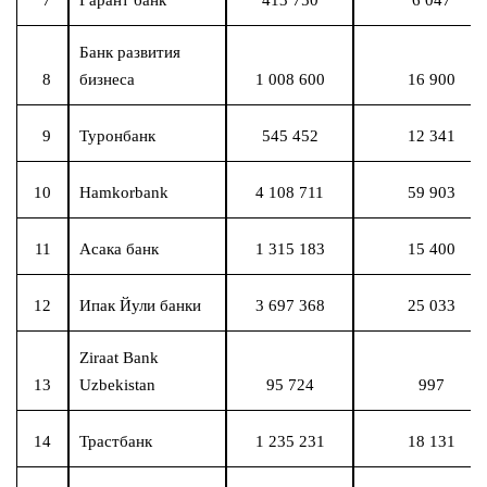
Банк развития
8
бизнеса
1 008 600
16 900
9
Туронбанк
545 452
12 341
10
Hamkorbank
4 108 711
59 903
11
Асака банк
1 315 183
15 400
12
Ипак Йули банки
3 697 368
25 033
Ziraat Bank
13
Uzbekistan
95 724
997
14
Трастбанк
1 235 231
18 131