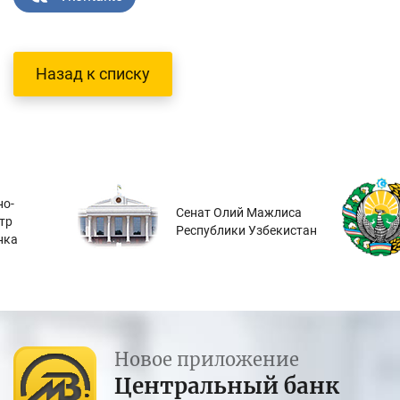
Назад к списку
о-
Сенат Олий Мажлиса
тр
Республики Узбекистан
нка
Новое приложение
Центральный банк