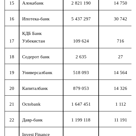
15
Алокабанк
2 821 190
14 750
16
Ипотека-банк
5 437 297
30 742
КДБ Банк
17
Узбекистан
109 624
716
18
Содерот банк
2 635
27
19
Универсалбанк
518 093
14 564
20
Капиталбанк
879 053
14 326
21
Octobank
1 647 451
1 112
22
Давр-банк
1 199 118
11 191
Invest Finance