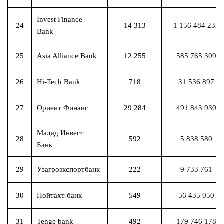
Invest Finance
24
14 313
1 156 484 232
Bank
25
Asia Alliance Bank
12 255
585 765 309
26
Hi-Tech Bank
718
31 536 897
27
Ориент Финанс
29 284
491 843 930
Мадад Инвест
28
592
5 838 580
Банк
29
Узагроэкспортбанк
222
9 733 761
30
Пойтахт банк
549
56 435 050
31
Tenge bank
492
179 746 178