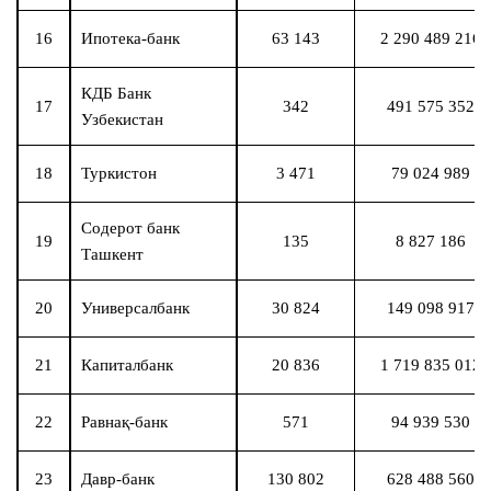
16
Ипотека-банк
63 143
2 290 489 216
КДБ Банк
17
342
491 575 352
Узбекистан
18
Туркистон
3 471
79 024 989
Содерот банк
19
135
8 827 186
Ташкент
20
Универсалбанк
30 824
149 098 917
21
Капиталбанк
20 836
1 719 835 012
22
Равнақ-банк
571
94 939 530
23
Давр-банк
130 802
628 488 560