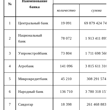
Наименование
№
банка
количество
сумма
1
Центральный банк
19 091
69 879 424 745
Национальный
2
78 072
1 913 411 895
банк
3
Узпромстройбанк
73 804
1 711 698 568
4
Агробанк
141 096
3 815 611 316
5
Микрокредитбанк
45 210
308 291 574
6
Народный банк
136 710
3 780 318 157
7
Савдогар
18 398
261 468 883