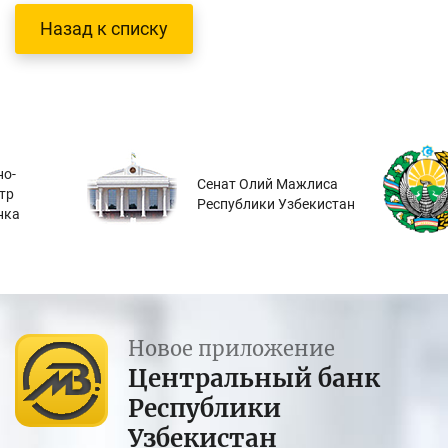
Назад к списку
о-
Сенат Олий Мажлиса
тр
Республики Узбекистан
нка
Новое приложение
Центральный банк
Республики
Узбекистан