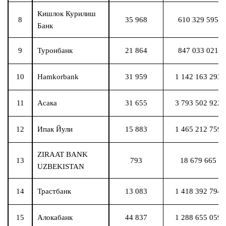
Кишлок Курилиш
8
35 968
610 329 595
Банк
9
Туронбанк
21 864
847 033 021
10
Hamkorbank
31 959
1 142 163 293
11
Асака
31 655
3 793 502 922
12
Ипак Йули
15 883
1 465 212 759
ZIRAAT BANK
13
793
18 679 665
UZBEKISTAN
14
Трастбанк
13 083
1 418 392 794
15
Алокабанк
44 837
1 288 655 059