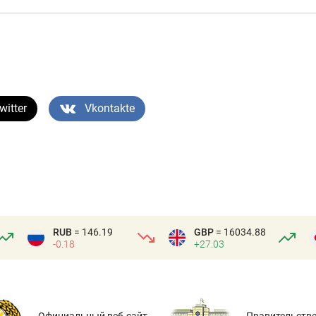
witter
Vkontakte
RUB
= 146.19
GBP
= 16034.88
-0.18
+27.03