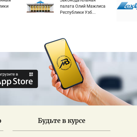
енный
Законодательная
лики
палата Олий Мажлиса
Республики Узб...
о
Будьте в курсе