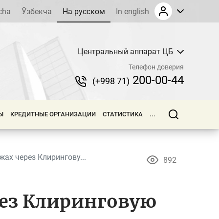
cha
Ўзбекча
На русском
In english
Центральный аппарат ЦБ
Телефон доверия
200-00-44
(+998 71)
Ы
КРЕДИТНЫЕ ОРГАНИЗАЦИИ
СТАТИСТИКА
...
ах через Клирингову...
892
рез Клиринговую