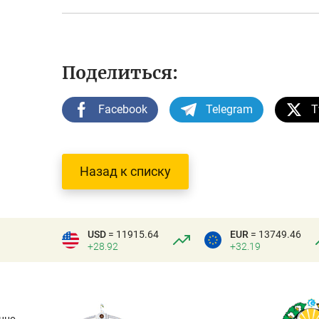
Поделиться:
Facebook
Telegram
T
Назад к списку
USD
= 11915.64
EUR
= 13749.46
+28.92
+32.19