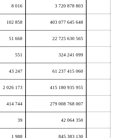
8 016
3 720 878 803
102 858
403 077 645 648
51 668
22 725 630 565
551
324 241 099
43 247
61 237 415 060
2 026 173
415 180 935 955
414 744
279 008 768 007
39
42 064 350
1 988
845 383 130