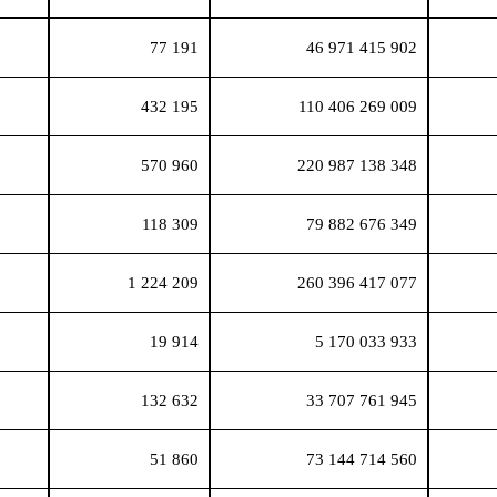
77 191
46 971 415 902
432 195
110 406 269 009
570 960
220 987 138 348
118 309
79 882 676 349
1 224 209
260 396 417 077
19 914
5 170 033 933
132 632
33 707 761 945
51 860
73 144 714 560