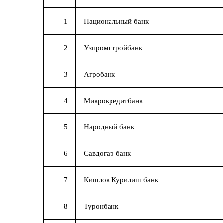
1
Национальный банк
2
Узпромстройбанк
3
Агробанк
4
Микрокредитбанк
5
Народный банк
6
Савдогар банк
7
Кишлок Курилиш банк
8
Туронбанк