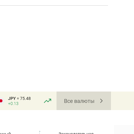
JPY
= 75.48
Все валюты
+0.13