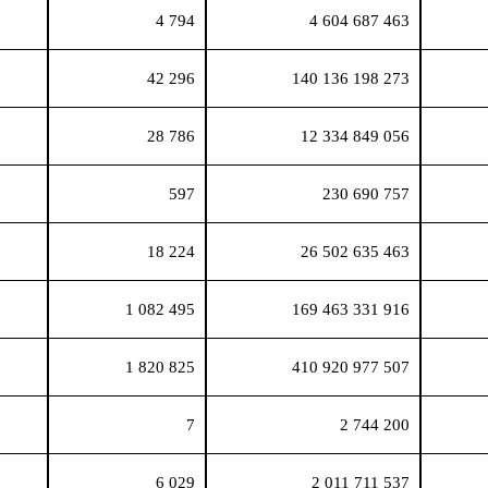
4 794
4 604 687 463
42 296
140 136 198 273
28 786
12 334 849 056
597
230 690 757
18 224
26 502 635 463
1 082 495
169 463 331 916
1 820 825
410 920 977 507
7
2 744 200
6 029
2 011 711 537