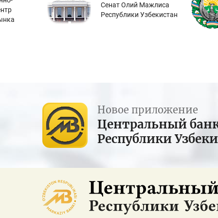
нно-
Сенат Олий Мажлиса
ентр
Республики Узбекистан
ынка
Новое приложение
Центральный бан
Республики Узбек