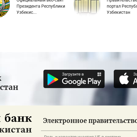
Официальный веб-сайт
Правительств
Президента Республики
портал Респуб
Узбекис...
Узбекистан
к
истан
Электронное правительств