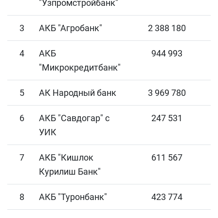
"Узпромстройбанк"
3
АКБ "Агробанк"
2 388 180
4
АКБ
944 993
"Микрокредитбанк"
5
АК Народный банк
3 969 780
6
АКБ "Савдогар" с
247 531
УИК
7
АКБ "Кишлок
611 567
Курилиш Банк"
8
АКБ "Туронбанк"
423 774