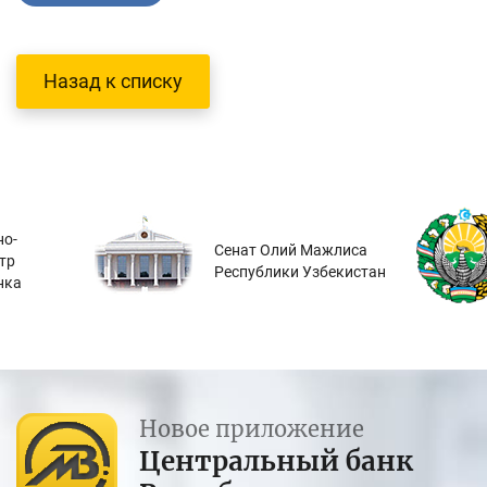
Назад к списку
о-
Сенат Олий Мажлиса
тр
Республики Узбекистан
нка
Новое приложение
Центральный банк