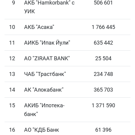
9
АКБ "Hamkorbank" с
506 601
УИК
10
АКБ "Асака"
1 766 445
11
АИКБ "Ипак Йули"
635 442
12
АО "ZIRAAT BANK"
25 504
13
ЧАБ "Трастбанк"
234 748
14
АК "Алокабанк"
365 703
15
АКИБ "Ипотека-
1 371 590
банк"
16
АО "КДБ Банк
61 396