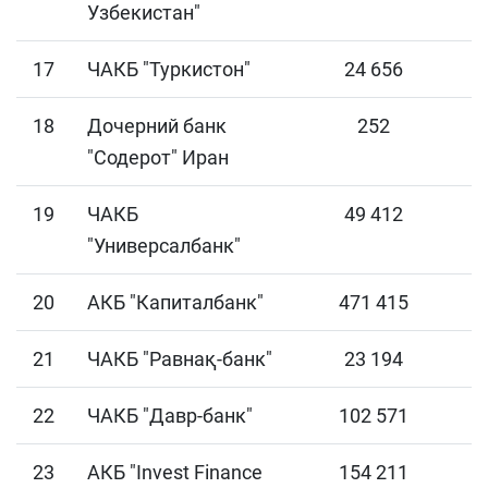
Узбекистан"
17
ЧАКБ "Туркистон"
24 656
18
Дочерний банк
252
"Содерот" Иран
19
ЧАКБ
49 412
"Универсалбанк"
20
АКБ "Капиталбанк"
471 415
21
ЧАКБ "Равнақ-банк"
23 194
22
ЧАКБ "Давр-банк"
102 571
23
АКБ "Invest Finance
154 211