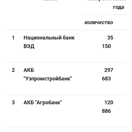
года
количество
1
Национальный банк
35
ВЭД
150
2
АКБ
297
3
"Узпромстройбанк"
683
3
АКБ "Агробанк"
120
1
886