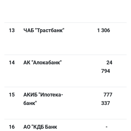
13
ЧАБ "Трастбанк"
1 306
14
АК "Алокабанк"
24
794
15
АКИБ "Ипотека-
777
9
банк"
337
16
АО "КДБ Банк
-