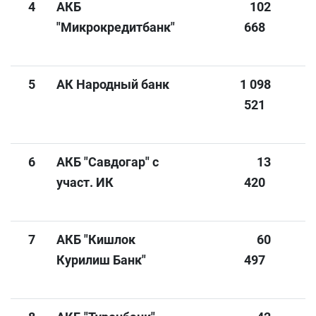
4
АКБ
102
1
"Микрокредитбанк"
668
5
АК Народный банк
1 098
1
521
6
АКБ "Савдогар" с
13
участ. ИК
420
7
АКБ "Кишлок
60
Курилиш Банк"
497