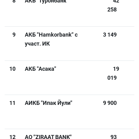
8
АКБ "Туронбанк"
42
258
9
АКБ "Hamkorbank" с
3 149
участ. ИК
10
АКБ "Асака"
19
019
11
АИКБ "Ипак Йули"
9 900
12
АО "ZIRAAT BANK"
93