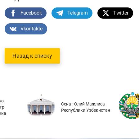
Facebook
Telegram
Twitter
Vkontakte
Назад к списку
о-
Сенат Олий Мажлиса
тр
Республики Узбекистан
нка