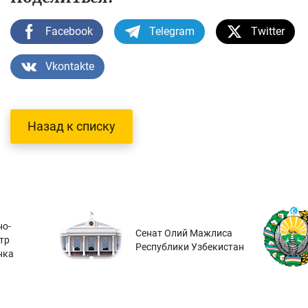
Facebook
Telegram
Twitter
Vkontakte
Назад к списку
о-
Сенат Олий Мажлиса
тр
Республики Узбекистан
нка