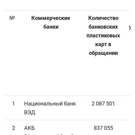
№
Коммерческие
Количество
банки
банковских
у
пластиковых
карт в
обращении
1
Национальный банк
2 087 501
ВЭД
2
АКБ
837 055