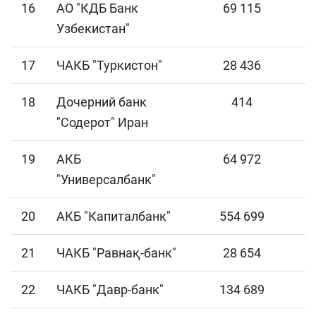
16
АО "КДБ Банк
69 115
Узбекистан"
17
ЧАКБ "Туркистон"
28 436
18
Дочерний банк
414
"Содерот" Иран
19
АКБ
64 972
"Универсалбанк"
20
АКБ "Капиталбанк"
554 699
21
ЧАКБ "Равнақ-банк"
28 654
22
ЧАКБ "Давр-банк"
134 689