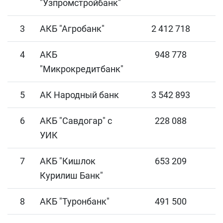
"Узпромстройбанк"
3
АКБ "Агробанк"
2 412 718
4
АКБ
948 778
"Микрокредитбанк"
5
АК Народный банк
3 542 893
6
АКБ "Савдогар" с
228 088
УИК
7
АКБ "Кишлок
653 209
Курилиш Банк"
8
АКБ "Туронбанк"
491 500