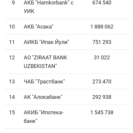
9
АКБ "Hamkorbank" с
674 540
УИК
10
АКБ "Асака"
1 888 062
11
АИКБ "Ипак Йули"
751 293
12
АО "ZIRAAT BANK
31 022
UZBEKISTAN"
13
ЧАБ "Трастбанк"
273 470
14
АК "Алокабанк"
292 938
15
АКИБ "Ипотека-
1 545 738
банк"