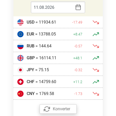
USD
= 11934.61
-17.49
EUR
= 13788.05
+8.47
RUB
= 144.64
-0.57
GBP
= 16114.11
+48.1
JPY
= 75.15
-0.32
CHF
= 14759.60
+11.2
CNY
= 1769.58
-1.73
Konverter