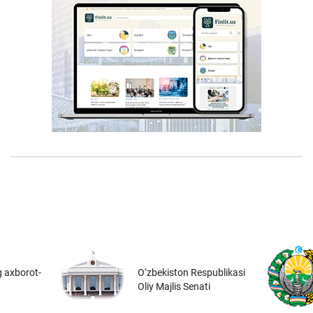
 axborot-
O‘zbekiston Respublikasi
Oliy Majlis Senati