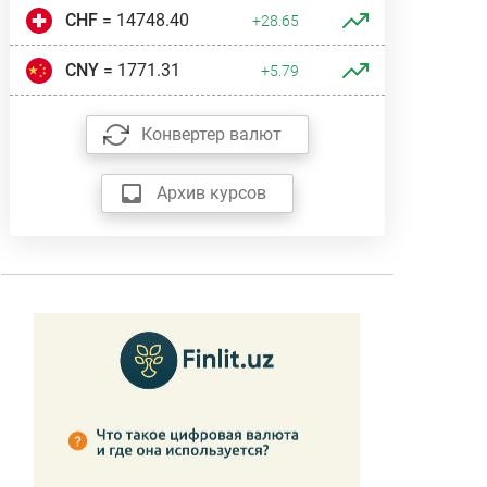
CHF
= 14748.40
+28.65
CNY
= 1771.31
+5.79
Конвертер валют
Архив курсов