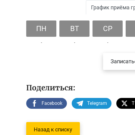
График приёма г
ПН
ВТ
СР
-
-
-
Записать
Поделиться:
Facebook
Telegram
T
Назад к списку