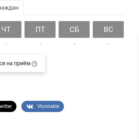
раждан
ЧТ
ПТ
СБ
ВС
-
-
-
-
ся на приём
witter
Vkontakte