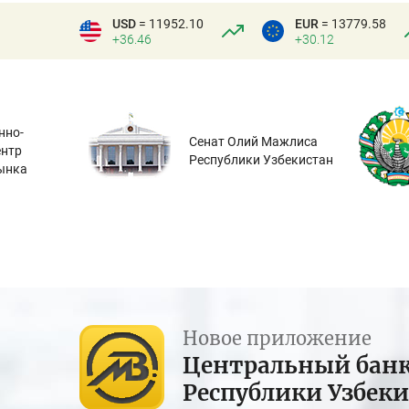
USD
= 11952.10
EUR
= 13779.58
+36.46
+30.12
нно-
Сенат Олий Мажлиса
ентр
Республики Узбекистан
ынка
Новое приложение
Центральный бан
Республики Узбек