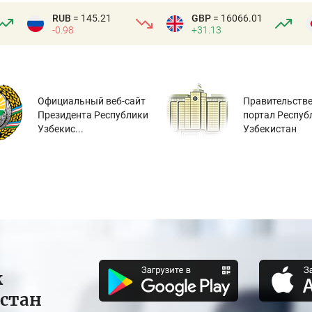
RUB
= 145.21
GBP
= 16066.01
-0.98
+31.13
Официальный веб-сайт
Правительств
Президента Республики
портал Респуб
Узбекис...
Узбекистан
к
истан