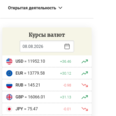
Открытая деятельность
Курсы валют
USD
= 11952.10
+36.46
EUR
= 13779.58
+30.12
RUB
= 145.21
-0.98
GBP
= 16066.01
+31.13
JPY
= 75.47
-0.01