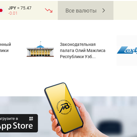
JPY
= 75.47
Все валюты
-0.01
енный
Законодательная
лики
палата Олий Мажлиса
Республики Узб...