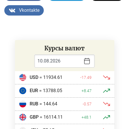
Vkontakte
Курсы валют
USD
= 11934.61
-17.49
EUR
= 13788.05
+8.47
RUB
= 144.64
-0.57
GBP
= 16114.11
+48.1