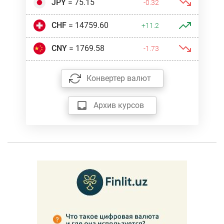
JPY
= 75.15
-0.32
CHF
= 14759.60
+11.2
CNY
= 1769.58
-1.73
Конвертер валют
Архив курсов