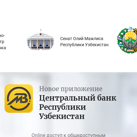
о-
Сенат Олий Мажлиса
тр
Республики Узбекистан
нка
Новое приложение
Центральный банк
Республики
Узбекистан
Online доступ к общедоступным