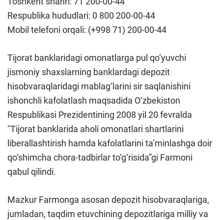
Toshkent shahri: 71 200-00-44
Respublika hududlari: 0 800 200-00-44
Mobil telefoni orqali: (+998 71) 200-00-44
Tijorat banklaridagi omonatlarga pul qo‘yuvchi
jismoniy shaxslarning banklardagi depozit
hisobvaraqlaridagi mablag‘larini sir saqlanishini
ishonchli kafolatlash maqsadida O‘zbekiston
Respublikasi Prezidentining 2008 yil 20 fevralda
"Tijorat banklarida aholi omonatlari shartlarini
liberallashtirish hamda kafolatlarini ta’minlashga doir
qo‘shimcha chora-tadbirlar to‘g‘risida”gi Farmoni
qabul qilindi.
Mazkur Farmonga asosan depozit hisobvaraqlariga,
jumladan, taqdim etuvchining depozitlariga milliy va