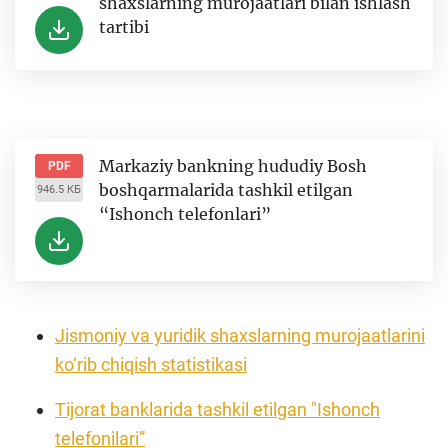
shaxslarning murojaatlari bilan ishlash
tartibi
Markaziy bankning hududiy Bosh
PDF
boshqarmalarida tashkil etilgan
946.5 КБ
“Ishonch telefonlari”
Jismoniy va yuridik shaxslarning murojaatlarini
ko‘rib chiqish statistikasi
Tijorat banklarida tashkil etilgan "Ishonch
telefonilari”