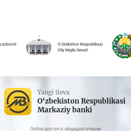
 axborot-
O‘zbekiston Respublikasi
Oliy Majlis Senati
Yangi ilova
O‘zbekiston Respublikasi
Markaziy banki
Online доступ к общедоступным