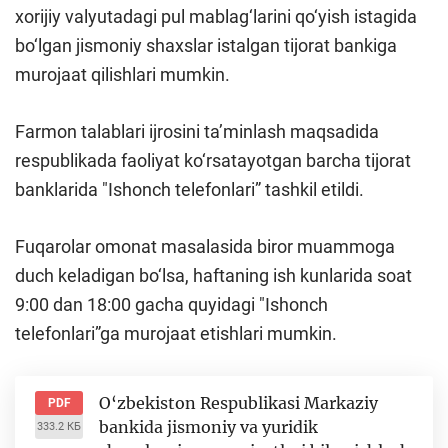
xorijiy valyutadagi pul mablag‘larini qo‘yish istagida
bo‘lgan jismoniy shaxslar istalgan tijorat bankiga
murojaat qilishlari mumkin.
Farmon talablari ijrosini ta’minlash maqsadida
respublikada faoliyat ko‘rsatayotgan barcha tijorat
banklarida "Ishonch telefonlari” tashkil etildi.
Fuqarolar omonat masalasida biror muammoga
duch keladigan bo‘lsa, haftaning ish kunlarida soat
9:00 dan 18:00 gacha quyidagi "Ishonch
telefonlari”ga murojaat etishlari mumkin.
O‘zbekiston Respublikasi Markaziy
PDF
bankida jismoniy va yuridik
333.2 КБ