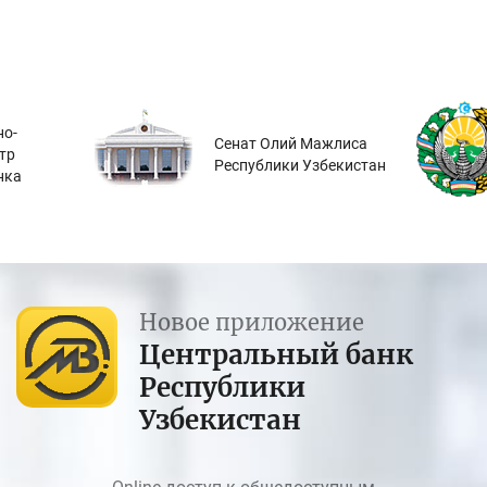
о-
Сенат Олий Мажлиса
тр
Республики Узбекистан
нка
Новое приложение
Центральный банк
Республики
Узбекистан