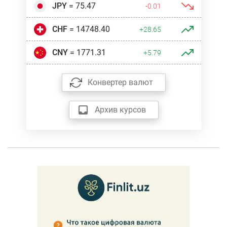
JPY
= 75.47
-0.01
CHF
= 14748.40
+28.65
CNY
= 1771.31
+5.79
Конвертер валют
Архив курсов