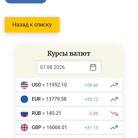
Назад к списку
Курсы валют
USD
= 11952.10
+36.46
EUR
= 13779.58
+30.12
RUB
= 145.21
-0.98
GBP
= 16066.01
+31.13