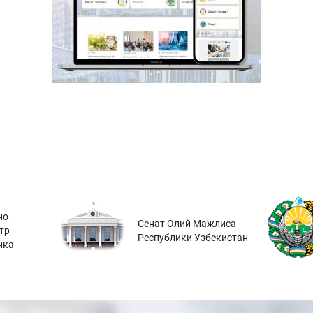
о-
Сенат Олий Мажлиса
тр
Республики Узбекистан
нка