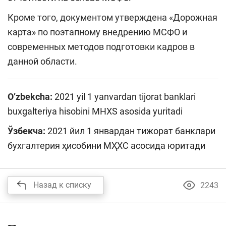
Кроме того, документом утверждена «Дорожная
карта» по поэтапному внедрению МСФО и
современных методов подготовки кадров в
данной области.
O’zbekcha:
2021 yil 1 yanvardan tijorat banklari
buxgalteriya hisobini MHXS asosida yuritadi
Ўзбекча:
2021 йил 1 январдан тижорат банклари
бухгалтерия ҳисобини МҲХС асосида юритади
Назад к списку
2243