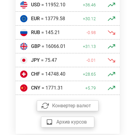
USD
= 11952.10
+36.46
EUR
= 13779.58
+30.12
RUB
= 145.21
-0.98
GBP
= 16066.01
+31.13
JPY
= 75.47
-0.01
CHF
= 14748.40
+28.65
CNY
= 1771.31
+5.79
Конвертер валют
Архив курсов