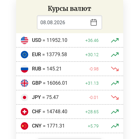
Курсы валют
USD
= 11952.10
+36.46
EUR
= 13779.58
+30.12
RUB
= 145.21
-0.98
GBP
= 16066.01
+31.13
JPY
= 75.47
-0.01
CHF
= 14748.40
+28.65
CNY
= 1771.31
+5.79