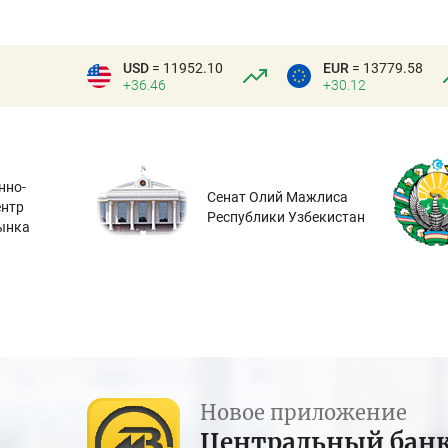
USD
= 11952.10
EUR
= 13779.58
+36.46
+30.12
нно-
Сенат Олий Мажлиса
ентр
Республики Узбекистан
ынка
Новое приложение
Центральный бан