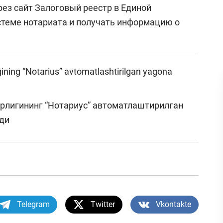
рез сайт Залоговый реестр в Единой
теме нотариата и получать информацию о
igining “Notarius” avtomatlashtirilgan yagona
ирлигининг “Нотариус” автоматлаштирилган
нди
Telegram
Twitter
Vkontakte