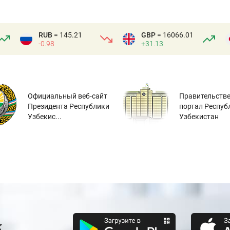
RUB
= 145.21
GBP
= 16066.01
-0.98
+31.13
Официальный веб-сайт
Правительств
Президента Республики
портал Респуб
Узбекис...
Узбекистан
к