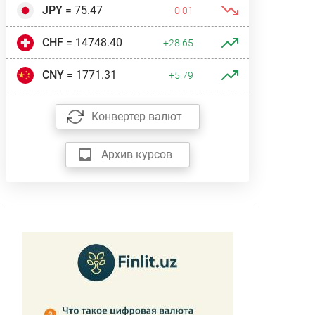
JPY
= 75.47
-0.01
CHF
= 14748.40
+28.65
CNY
= 1771.31
+5.79
Конвертер валют
Архив курсов