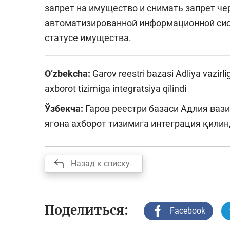
запрет на имущество и снимать запрет че
автоматизированной информационной сис
статусе имущества.
O’zbekcha:
Garov reestri bazasi Adliya vazirl
axborot tizimiga integratsiya qilindi
Ўзбекча:
Гаров реестри базаси Адлия ваз
ягона ахборот тизимига интеграция қили
Назад к списку
Поделиться:
Facebook