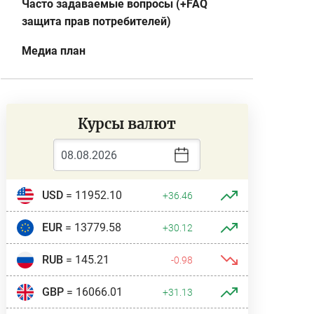
Часто задаваемые вопросы (+FAQ
защита прав потребителей)
Медиа план
Курсы валют
USD
= 11952.10
+36.46
EUR
= 13779.58
+30.12
RUB
= 145.21
-0.98
GBP
= 16066.01
+31.13