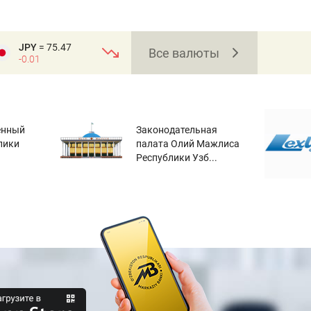
JPY
= 75.47
Все валюты
-0.01
енный
Законодательная
лики
палата Олий Мажлиса
Республики Узб...