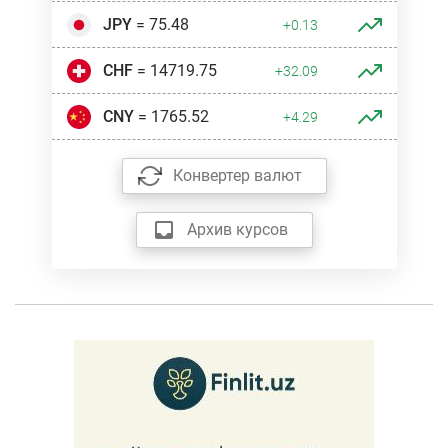
JPY
= 75.48
+0.13
CHF
= 14719.75
+32.09
CNY
= 1765.52
+4.29
Конвертер валют
Архив курсов