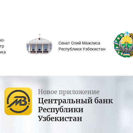
о-
Сенат Олий Мажлиса
тр
Республики Узбекистан
нка
Новое приложение
Центральный банк
Республики
Узбекистан