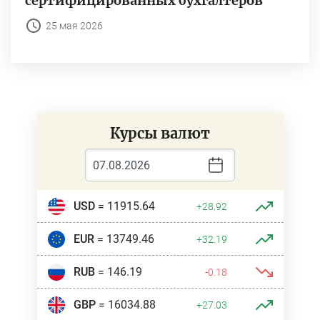
сертифицированных бухгалтеров
25 мая 2026
Курсы валют
USD
= 11915.64
+28.92
EUR
= 13749.46
+32.19
RUB
= 146.19
-0.18
GBP
= 16034.88
+27.03