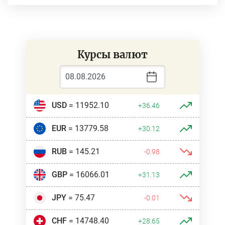
Курсы валют
USD
= 11952.10
+36.46
EUR
= 13779.58
+30.12
RUB
= 145.21
-0.98
GBP
= 16066.01
+31.13
JPY
= 75.47
-0.01
CHF
= 14748.40
+28.65