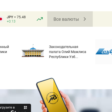
JPY
= 75.48
Все валюты
+0.13
енный
Законодательная
лики
палата Олий Мажлиса
Республики Узб...