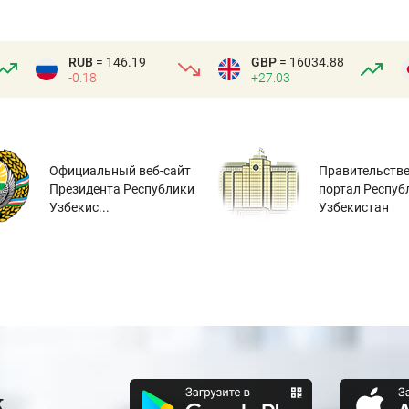
RUB
= 146.19
GBP
= 16034.88
-0.18
+27.03
Официальный веб-сайт
Правительств
Президента Республики
портал Респуб
Узбекис...
Узбекистан
к