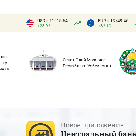
USD
= 11915.64
EUR
= 13749.46
+28.92
+32.19
нно-
Сенат Олий Мажлиса
ентр
Республики Узбекистан
ынка
Новое приложение
Центральный бан