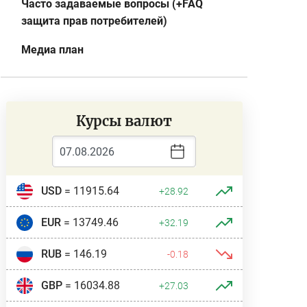
Часто задаваемые вопросы (+FAQ
защита прав потребителей)
Медиа план
Курсы валют
USD
= 11915.64
+28.92
EUR
= 13749.46
+32.19
RUB
= 146.19
-0.18
GBP
= 16034.88
+27.03