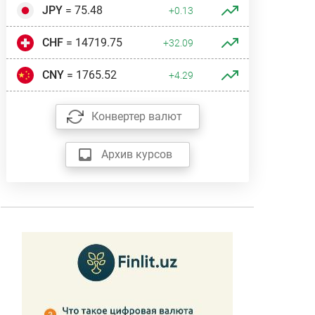
JPY
= 75.48
+0.13
CHF
= 14719.75
+32.09
CNY
= 1765.52
+4.29
Конвертер валют
Архив курсов