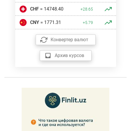
CHF
= 14748.40
+28.65
CNY
= 1771.31
+5.79
Конвертер валют
Архив курсов