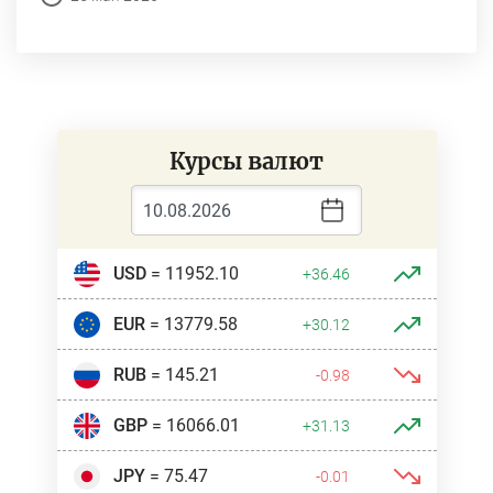
Курсы валют
USD
= 11952.10
+36.46
EUR
= 13779.58
+30.12
RUB
= 145.21
-0.98
GBP
= 16066.01
+31.13
JPY
= 75.47
-0.01