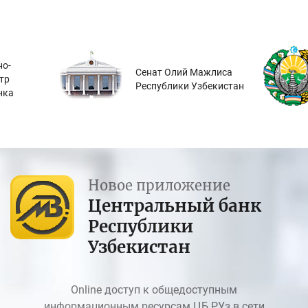
о-
Сенат Олий Мажлиса
тр
Республики Узбекистан
нка
Новое приложение
Центральный банк
Республики
Узбекистан
Online доступ к общедоступным
информационным ресурсам ЦБ РУз в сети