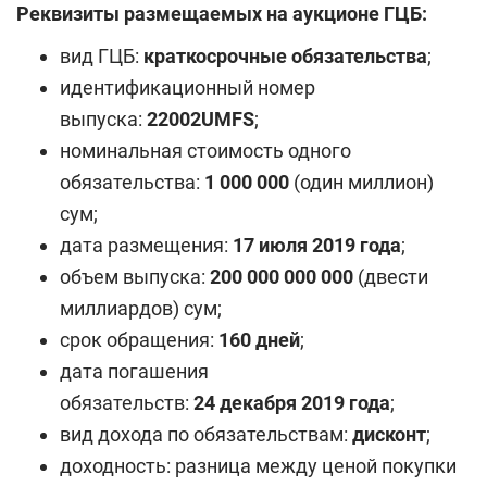
Реквизиты размещаемых на аукционе ГЦБ:
вид ГЦБ:
кратко
срочные
обязательства
;
идентификационный номер
выпуска:
2
2
00
2
UMFS
;
номинальная стоимость одного
обязательства:
1 000 000
(один миллион)
сум;
дата размещения:
1
7
июля 2019 года
;
объем выпуска:
200
000 000 000
(двести
миллиардов) сум;
срок обращения:
1
6
0 дней
;
дата погашения
обязательств:
24
декабря
20
19
года
;
вид дохода по обязательствам:
дисконт
;
доходность: разница между ценой покупки