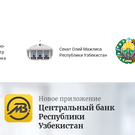
о-
Сенат Олий Мажлиса
тр
Республики Узбекистан
нка
Новое приложение
Центральный банк
Республики
Узбекистан