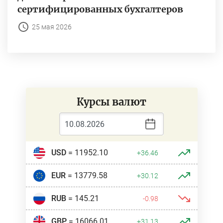
сертифицированных бухгалтеров
25 мая 2026
Курсы валют
USD
= 11952.10
+36.46
EUR
= 13779.58
+30.12
RUB
= 145.21
-0.98
GBP
= 16066.01
+31.13