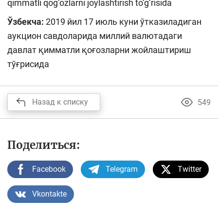
qimmatli qog‘ozlarni joylashtirish to‘g‘risida
Ўзбекча:
2019 йил 17 июль куни ўтказиладиган
аукцион савдоларида миллий валютадаги
давлат қимматли қоғозларни жойлаштириш
тўғрисида
Назад к списку
549
Поделиться:
Facebook
Telegram
Twitter
Vkontakte