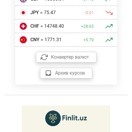
JPY
= 75.47
-0.01
CHF
= 14748.40
+28.65
CNY
= 1771.31
+5.79
Конвертер валют
Архив курсов