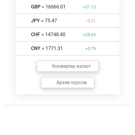
GBP
= 16066.01
+31.13
JPY
= 75.47
-0.01
CHF
= 14748.40
+28.65
CNY
= 1771.31
+5.79
Конвертер валют
Архив курсов