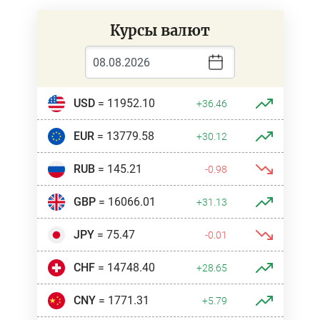
Курсы валют
USD
= 11952.10
+36.46
EUR
= 13779.58
+30.12
RUB
= 145.21
-0.98
GBP
= 16066.01
+31.13
JPY
= 75.47
-0.01
CHF
= 14748.40
+28.65
CNY
= 1771.31
+5.79