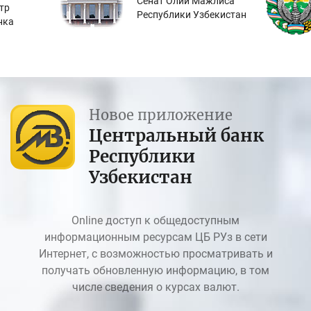
Сенат Олий Мажлиса
тр
Республики Узбекистан
нка
Новое приложение
Центральный банк
Республики
Узбекистан
Online доступ к общедоступным
информационным ресурсам ЦБ РУз в сети
Интернет, с возможностью просматривать и
получать обновленную информацию, в том
числе сведения о курсах валют.