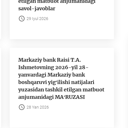
etilgan matbuot anjumanidagi
savol-javoblar
29 Iyul 2026
Markaziy bank Raisi T.A.
Ishmetovning 2026-yil 28-
yanvardagi Markaziy bank
boshqaruvi yigʻilishi natijalari
yuzasidan tashkil etilgan matbuot
anjumanidagi MAʻRUZASI
28 Yan 2026