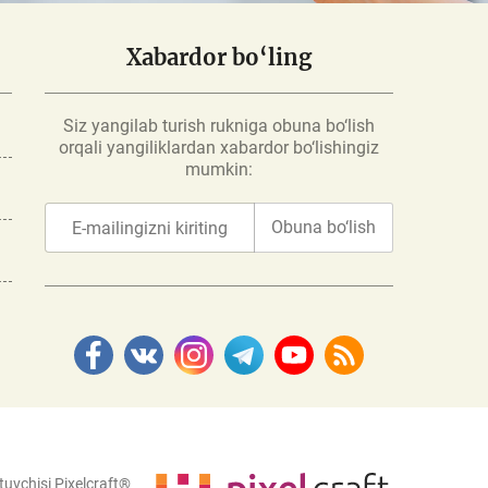
Xabardor bo‘ling
Siz yangilab turish rukniga obuna bo‘lish
orqali yangiliklardan xabardor bo‘lishingiz
mumkin:
Obuna bo‘lish
tuvchisi Pixelcraft®