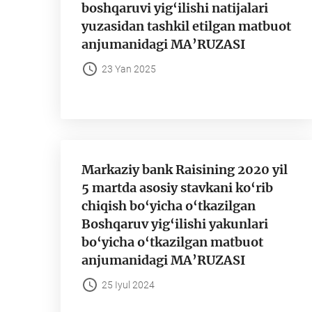
boshqaruvi yig‘ilishi natijalari
yuzasidan tashkil etilgan matbuot
anjumanidagi MA’RUZASI
23 Yan 2025
Markaziy bank Raisining 2020 yil
5 martda asosiy stavkani ko‘rib
chiqish bo‘yicha o‘tkazilgan
Boshqaruv yig‘ilishi yakunlari
bo‘yicha o‘tkazilgan matbuot
anjumanidagi MA’RUZASI
25 Iyul 2024