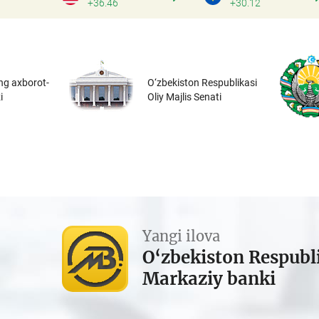
+36.46
+30.12
ng axborot-
O‘zbekiston Respublikasi
i
Oliy Majlis Senati
Yangi ilova
O‘zbekiston Respubl
Markaziy banki