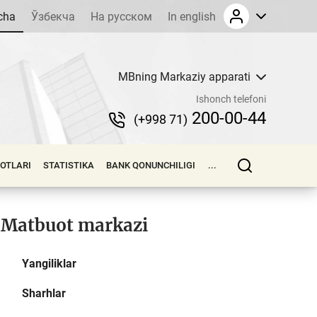
cha
Ўзбекча
На русском
In english
MBning Markaziy apparati
Ishonch telefoni
200-00-44
(+998 71)
LOTLARI
STATISTIKA
BANK QONUNCHILIGI
...
Matbuot markazi
Yangiliklar
Sharhlar