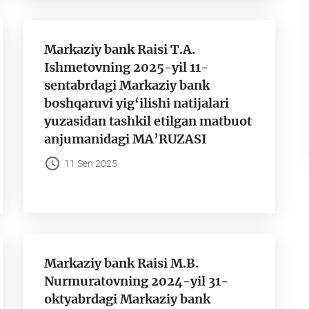
Markaziy bank Raisi T.A.
Ishmetovning 2025-yil 11-
sentabrdagi Markaziy bank
boshqaruvi yig‘ilishi natijalari
yuzasidan tashkil etilgan matbuot
anjumanidagi MA’RUZASI
11 Sen 2025
Markaziy bank Raisi M.B.
Nurmuratovning 2024-yil 31-
oktyabrdagi Markaziy bank