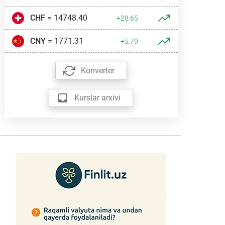
CHF
= 14748.40
+28.65
CNY
= 1771.31
+5.79
Konverter
Kurslar arxivi