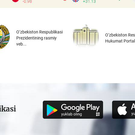
-0.98
+31.13
O‘zbekiston Respublikasi
O‘zbekiston Res
Prezidentining rasmiy
Hukumat Portal
veb...
ikasi