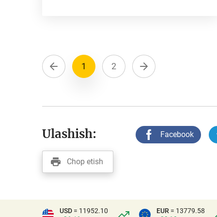
1
2
Ulashish:
Facebook
Chop etish
USD
= 11952.10
EUR
= 13779.58