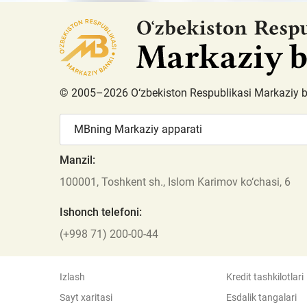
© 2005–2026 O‘zbekiston Respublikasi Markaziy 
MBning Markaziy apparati
Manzil:
100001, Toshkent sh., Islom Karimov ko‘chasi, 6
Ishonch telefoni:
(+998 71) 200-00-44
Izlash
Kredit tashkilotlari
Sayt xaritasi
Esdalik tangalari