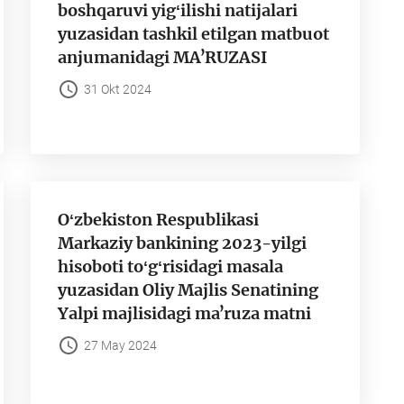
boshqaruvi yigʻilishi natijalari
yuzasidan tashkil etilgan matbuot
anjumanidagi MAʼRUZASI
31 Okt 2024
Oʻzbekiston Respublikasi
Markaziy bankining 2023-yilgi
hisoboti toʻgʻrisidagi masala
yuzasidan Oliy Majlis Senatining
Yalpi majlisidagi maʼruza matni
27 May 2024