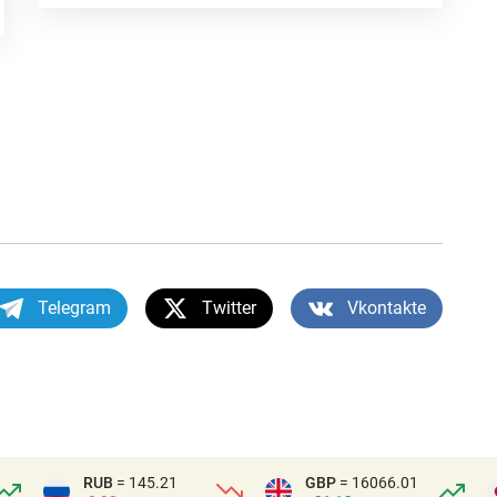
Telegram
Twitter
Vkontakte
RUB
= 145.21
GBP
= 16066.01