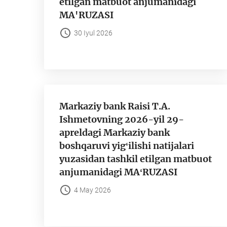
etilgan matbuot anjumanidagi
MA'RUZASI
30 Iyul 2026
Markaziy bank Raisi T.A.
Ishmetovning 2026-yil 29-
apreldagi Markaziy bank
boshqaruvi yigʻilishi natijalari
yuzasidan tashkil etilgan matbuot
anjumanidagi MAʻRUZASI
4 May 2026