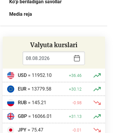
Ko‘p beriladigan savollar
Media reja
Valyuta kurslari
USD
= 11952.10
+36.46
EUR
= 13779.58
+30.12
RUB
= 145.21
-0.98
GBP
= 16066.01
+31.13
JPY
= 75.47
-0.01