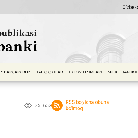
O‘zbek
IY BАRQАRОRLIK
TADQIQOTLAR
TO‘LOV TIZIMLARI
KREDIT TASHKI
RSS bo‘yicha obuna
351652
bo‘lmoq