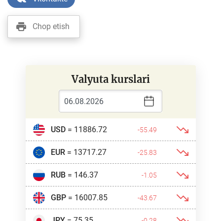
Chop etish
Valyuta kurslari
USD
= 11886.72
-55.49
EUR
= 13717.27
-25.83
RUB
= 146.37
-1.05
GBP
= 16007.85
-43.67
JPY
= 75.35
-0.28