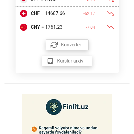
CHF
= 14687.66
-52.17
CNY
= 1761.23
-7.04
Konverter
Kurslar arxivi