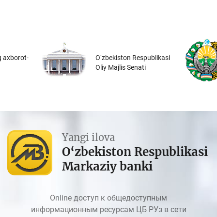
 axborot-
O‘zbekiston Respublikasi
Oliy Majlis Senati
Yangi ilova
O‘zbekiston Respublikasi
Markaziy banki
Online доступ к общедоступным
информационным ресурсам ЦБ РУз в сети