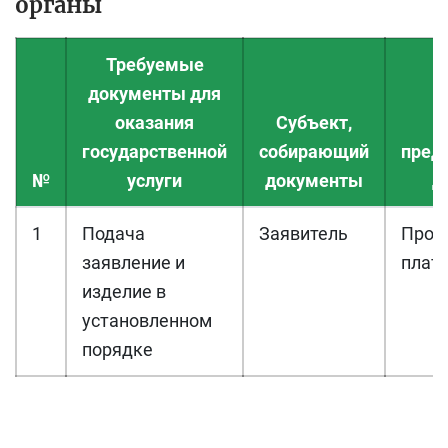
органы
Требуемые
документы для
оказания
Субъект,
государственной
собирающий
пред
№
услуги
документы
д
1
Подача
Заявитель
Проб
заявление и
плат
изделие в
установленном
порядке