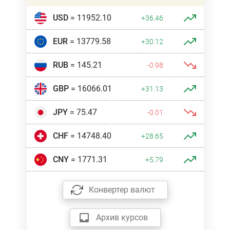
USD
= 11952.10
+36.46
EUR
= 13779.58
+30.12
RUB
= 145.21
-0.98
GBP
= 16066.01
+31.13
JPY
= 75.47
-0.01
CHF
= 14748.40
+28.65
CNY
= 1771.31
+5.79
Конвертер валют
Архив курсов