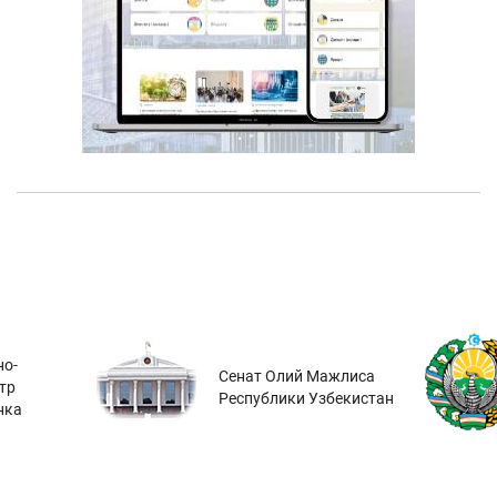
о-
Сенат Олий Мажлиса
тр
Республики Узбекистан
нка