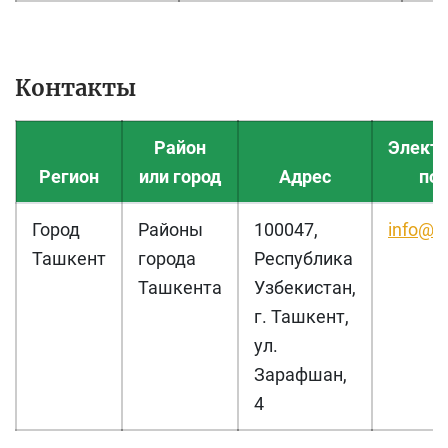
Контакты
Район
Элект
Регион
или город
Адрес
по
Город
Районы
100047,
info@c
Ташкент
города
Республика
Ташкента
Узбекистан,
г. Ташкент,
ул.
Зарафшан,
4