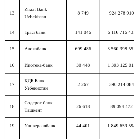
Ziraat Bank
13
8 749
924 278 910 8
Uzbekistan
14
Трастбанк
141 046
6 116 716 435 
15
Алокабанк
699 486
3 560 398 557 
16
Ипотека-банк
30 448
1 393 125 011 
КДБ Банк
17
2 267
390 214 084 3
Узбекистан
Содерот банк
18
26 618
89 094 472 7
Ташкент
19
Универсалбанк
44 401
1 849 659 594 