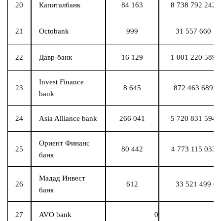
20
Капиталбанк
84 163
8 738 792 242 
21
Octobank
999
31 557 660 7
22
Давр-банк
16 129
1 001 220 589 
Invest Finance
23
8 645
872 463 689 4
bank
24
Asia Alliance bank
266 041
5 720 831 594 
Ориент Финанс
25
80 442
4 773 115 033 
банк
Мадад Инвест
26
612
33 521 499 6
банк
27
AVO bank
0