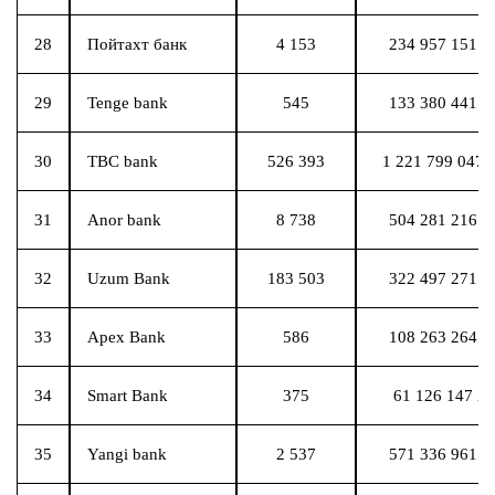
28
Пойтахт банк
4 153
234 957 151 2
29
Tenge bank
545
133 380 441 0
30
TBC bank
526 393
1 221 799 047 
31
Anor bank
8 738
504 281 216 6
32
Uzum Bank
183 503
322 497 271 9
33
Apex Bank
586
108 263 264 4
34
Smart Bank
375
61 126 147 2
35
Yangi bank
2 537
571 336 961 9