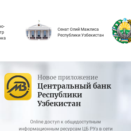
о-
Сенат Олий Мажлиса
тр
Республики Узбекистан
нка
Новое приложение
Центральный банк
Республики
Узбекистан
Online доступ к общедоступным
информационным ресурсам ЦБ РУз в сети