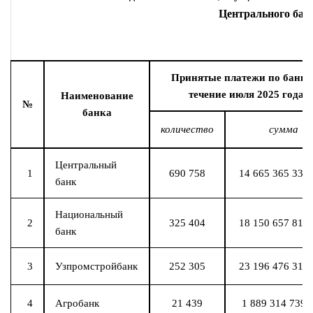
Центрального бан
Принятые платежи по банку
течение июля 2025 года
Наименование
№
банка
количество
сумма
Центральный
1
690 758
14 665 365 337
банк
Национальный
2
325 404
18 150 657 810
банк
3
Узпромстройбанк
252 305
23 196 476 315
4
Агробанк
21 439
1 889 314 739 