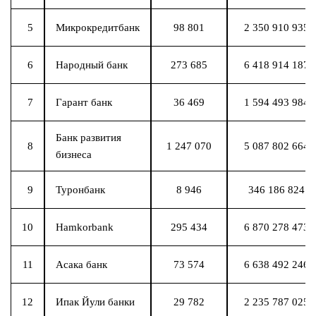
5
Микрокредитбанк
98 801
2 350 910 935 
6
Народный банк
273 685
6 418 914 187 
7
Гарант банк
36 469
1 594 493 984 
Банк развития
8
1 247 070
5 087 802 664 
бизнеса
9
Туронбанк
8 946
346 186 824 8
10
Hamkorbank
295 434
6 870 278 473 
11
Асака банк
73 574
6 638 492 246 
12
Ипак Йули банки
29 782
2 235 787 025 