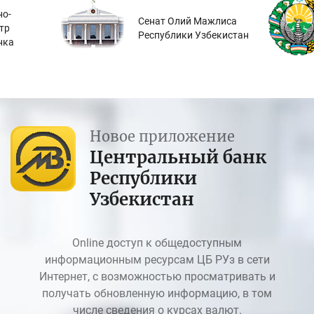
о-
Сенат Олий Мажлиса
тр
Республики Узбекистан
нка
Новое приложение
Центральный банк
Республики
Узбекистан
Online доступ к общедоступным
информационным ресурсам ЦБ РУз в сети
Интернет, с возможностью просматривать и
получать обновленную информацию, в том
числе сведения о курсах валют.