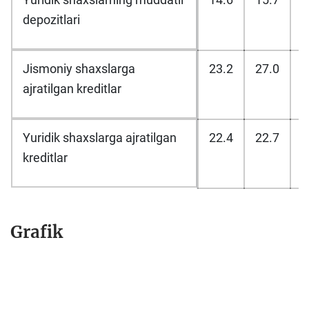
depozitlari
Jismoniy shaxslarga
23.2
27.0
2
ajratilgan kreditlar
Yuridik shaxslarga ajratilgan
22.4
22.7
2
kreditlar
Grafik