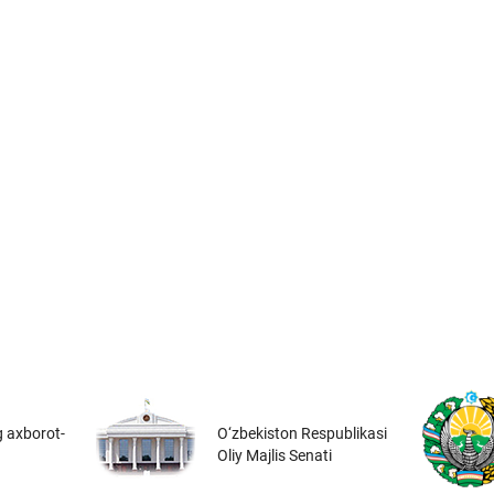
 axborot-
O‘zbekiston Respublikasi
Oliy Majlis Senati