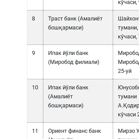
кўчаси,
8
Траст банк (Амалиёт
Шайхон
бошқармаси)
тумани,
кўчаси, 
9
Ипак йўли банк
Миробо
(Миробод филиали)
Миробо
25-уй
10
Ипак йўли банк
Юнусоб
(Амалиёт
тумани
бошқармаси)
А.Қоди
кўчаси 
11
Ориент финанс банк
Мирзо У