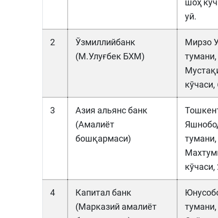
шоҳ кўча
уй.
2
Ўзмиллийбанк
Мирзо У
(М.Улуғбек БХМ)
тумани,
Мустақ
кўчаси, 
3
Азия альянс банк
Тошкент
(Амалиёт
Яшнобо
бошқармаси)
тумани,
Махтум
кўчаси, 
4
Капитал банк
Юнусоб
(Марказий амалиёт
тумани,