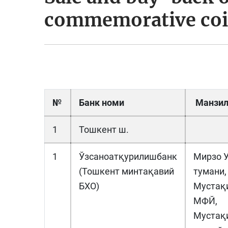
commemorative co
№
Банк номи
Манзи
1
Тошкент ш.
1
Ўзсаноатқурилишбанк
Мирзо У
(Тошкент минтақавий
тумани,
БХО)
Мустақ
МФЙ,
Мустақ