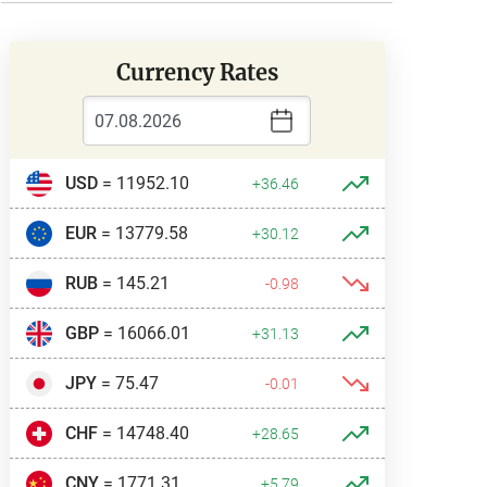
Currency Rates
USD
= 11952.10
+36.46
EUR
= 13779.58
+30.12
RUB
= 145.21
-0.98
GBP
= 16066.01
+31.13
JPY
= 75.47
-0.01
CHF
= 14748.40
+28.65
CNY
= 1771.31
+5.79