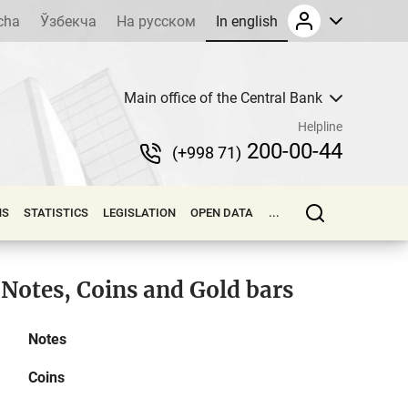
cha
Ўзбекча
На русском
In english
Main office of the Central Bank
Helpline
200-00-44
(+998 71)
NS
STATISTICS
LEGISLATION
OPEN DATA
...
Notes, Coins and Gold bars
Notes
Coins