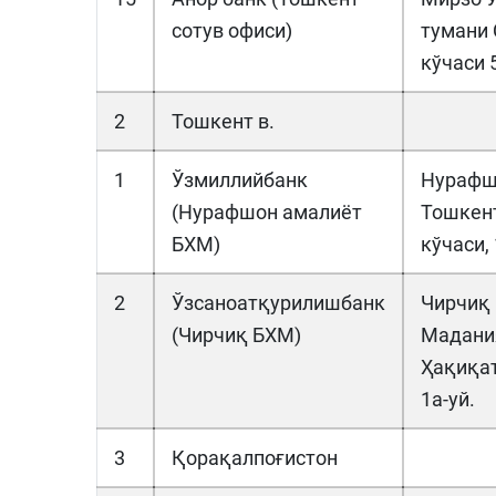
сотув офиси)
тумани
кўчаси 
2
Тошкент в.
1
Ўзмиллийбанк
Нурафш
(Нурафшон амалиёт
Тошкен
БХМ)
кўчаси, 
2
Ўзсаноатқурилишбанк
Чирчиқ 
(Чирчиқ БХМ)
Мадани
Ҳақиқат
1а-уй.
3
Қорақалпоғистон