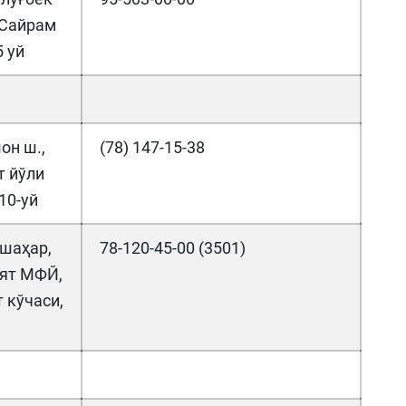
 Сайрам
5 уй
он ш.,
(78) 147-15-38
т йўли
10-уй
шаҳар,
78-120-45-00 (3501)
ят МФЙ,
 кўчаси,