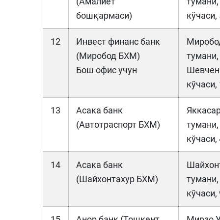
(Амалиёт
тумани,
бошқармаси)
кўчаси, 
12
Инвест финанс банк
Миробо
(Миробод БХМ)
тумани,
Бош офис учун
Шевчен
кўчаси, 
13
Асака банк
Яккаса
(Автотраспорт БХМ)
тумани,
кўчаси, 
14
Асака банк
Шайхон
(Шайхонтахур БХМ)
тумани,
кўчаси, 
15
Анор банк (Тошкент
Мирзо У