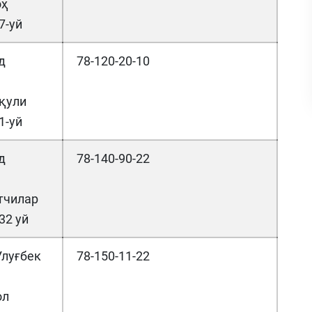
оҳ
7-уй
д
78-120-20-10
қули
1-уй
д
78-140-90-22
тчилар
 32 уй
Улуғбек
78-150-11-22
ол