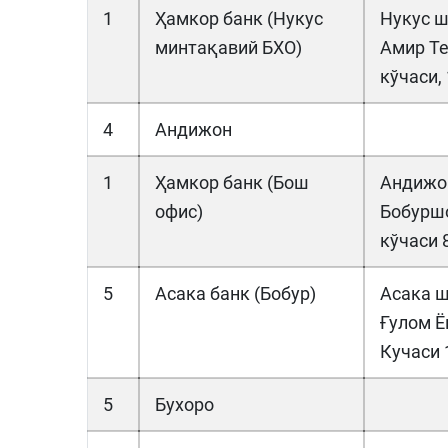
1
Ҳамкор банк (Нукус
Нукус ш
минтақавий БХО)
Амир Т
кўчаси,
4
Андижон
1
Ҳамкор банк (Бош
Андижо
офис)
Бобурш
кўчаси 
5
Асака банк (Бобур)
Асака 
Ғулом Ё
Кучаси 
5
Бухоро