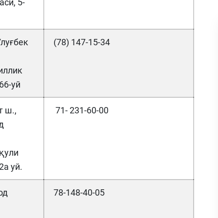
си, 5-
луғбек
(78) 147-15-34
иллик
66-уй
 ш.,
71- 231-60-00
д
қули
2а уй.
од
78-148-40-05