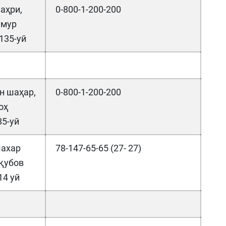
аҳри,
0-800-1-200-200
емур
 135-уй
н шаҳар,
0-800-1-200-200
оҳ
85-уй
шахар
78-147-65-65 (27- 27)
қубов
14 уй