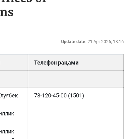
ins
Update date:
21 Apr 2026, 18:16
л
Телефон рақами
луғбек
78-120-45-00 (1501)
иллик
иллик