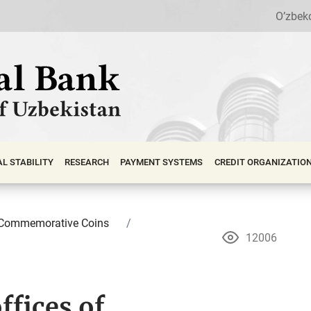
O’zbek
АL STABILITY
RESEARCH
PAYMENT SYSTEMS
CREDIT ORGANIZATIO
Commemorative Coins
12006
ffices of