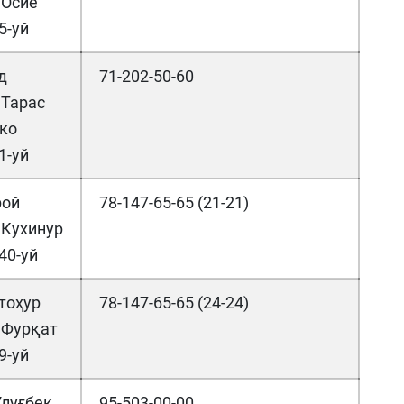
 Осиё
5-уй
д
71-202-50-60
 Тарас
ко
1-уй
рой
78-147-65-65 (21-21)
 Кухинур
40-уй
тоҳур
78-147-65-65 (24-24)
 Фурқат
9-уй
луғбек
95-503-00-00