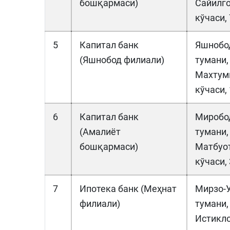
бошқармаси)
Сайилг
кўчаси, 
5
Капитал банк
Яшнобо
(Яшнобод филиали)
тумани,
Махтум
кўчаси, 
6
Капитал банк
Миробо
(Амалиёт
тумани,
бошқармаси)
Матбуо
кўчаси,
7
Ипотека банк (Меҳнат
Мирзо-
филиали)
тумани,
Истикл