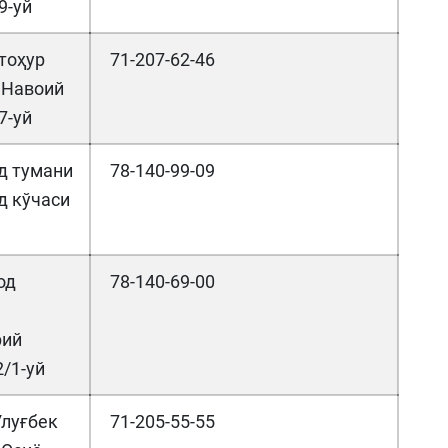
 9-уй
тоҳур
71-207-62-46
 Навоий
7-уй
д тумани
78-140-99-09
д кўчаси
од
78-140-69-00
рий
2/1-уй
луғбек
71-205-55-55