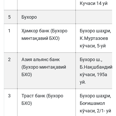
Кучаси 14 уй
5
Бухоро
1
Ҳамкор банк (Бухоро
Бухоро шаҳри,
минтақавий БХО)
К.Муртазоев
кўчаси, 5-уй
2
Азия альянс банк
Бухоро ш.,
(Бухоро минтақавий
Б.Нақшбандий
БХО)
кўчаси, 195а
уй.
3
Траст банк (Бухоро
Буxоро шаҳри,
БХО)
Боғишамол
кўчаси, 2/1- уй