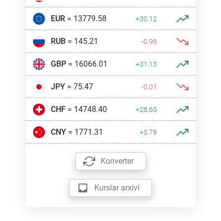
EUR
= 13779.58
+30.12
RUB
= 145.21
-0.98
GBP
= 16066.01
+31.13
JPY
= 75.47
-0.01
CHF
= 14748.40
+28.65
CNY
= 1771.31
+5.79
Konverter
Kurslar arxivi