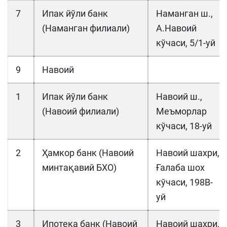
7
Ипак йўли банк
Наманган ш.,
(Наманган филиали)
А.Навоий
кўчаси, 5/1-уй
9
Навоий
1
Ипак йўли банк
Навоий ш.,
(Навоий филиали)
Меъморлар
кўчаси, 18-уй
2
Ҳамкор банк (Навоий
Навоий шахри,
минтақавий БХО)
Ғалаба шох
кўчаси, 198В-
уй
3
Ипотека банк (Навоий
Навоий шаҳри,