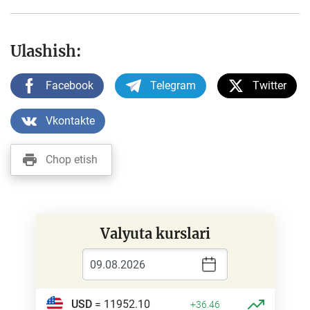
Ulashish:
Facebook
Telegram
Twitter
Vkontakte
Chop etish
Valyuta kurslari
USD
= 11952.10
+36.46