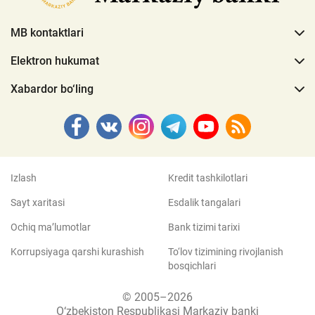
MB kontaktlari
Elektron hukumat
Xabardor bo‘ling
Izlash
Kredit tashkilotlari
Sayt xaritasi
Esdalik tangalari
Ochiq ma’lumotlar
Bank tizimi tarixi
Korrupsiyaga qarshi kurashish
To‘lov tizimining rivojlanish
bosqichlari
© 2005–2026
O‘zbekiston Respublikasi Markaziy banki