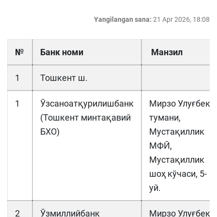
Yangilangan sana:
21 Apr 2026, 18:08
№
Банк номи
Манзил
1
Тошкент ш.
1
Ўзсаноатқурилишбанк
Мирзо Улуғбек
(Тошкент минтақавий
тумани,
БХО)
Мустақиллик
МФЙ,
Мустақиллик
шоҳ кўчаси, 5-
уй.
2
Ўзмиллийбанк
Мирзо Улуғбек