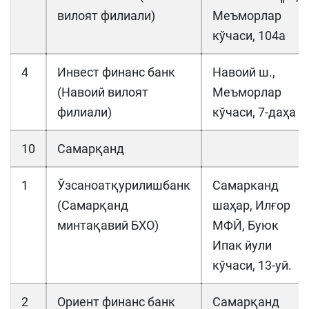
вилоят филиали)
Меъморлар
кўчаси, 104a
4
Инвест финанс банк
Навоий ш.,
(Навоий вилоят
Меъморлар
филиали)
кўчаси, 7-даҳа
10
Самарқанд
1
Ўзсаноатқурилишбанк
Самарканд
(Самарқанд
шаҳар, Илғор
минтақавий БХО)
МФЙ, Буюк
Ипак йули
кўчаси, 13-уй.
2
Ориент финанс банк
Самарқанд