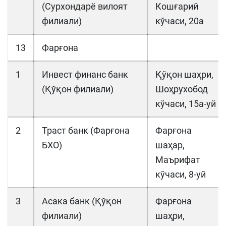
(Сурхондарё вилоят
Кошғарий
филиали)
кўчаси, 20а
13
Фарғона
1
Инвест финанс банк
Қўқон шаҳри,
(Қўқон филиали)
Шоҳрухобод
кўчаси, 15а-уй
2
Траст банк (Фарғона
Фарғона
БХО)
шаҳар,
Маърифат
кўчаси, 8-уй
3
Асака банк (Қўқон
Фарғона
филиали)
шаҳри,