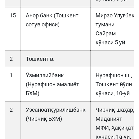
15
Анор банк (Тошкент
Мирзо Улуғбек
сотув офиси)
тумани
Сайрам
кўчаси 5 уй
2
Тошкент в.
1
Ўзмиллийбанк
Нурафшон ш.,
(Нурафшон амалиёт
Тошкент йўли
БХМ)
кўчаси, 10-уй
2
Ўзсаноатқурилишбанк
Чирчиқ шаҳар,
(Чирчиқ БХМ)
Маданият
МФЙ, Ҳақиқат
кўчаси, 1а-уй.