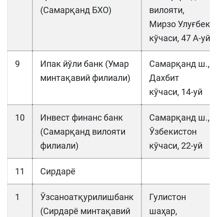
(Самарқанд БХО)
вилояти,
Мирзо Улуғбек
кўчаси, 47 А-уй
9
Ипак йўли банк (Умар
Самарқанд ш.,
минтақавий филиали)
Дахбит
кўчаси, 14-уй
10
Инвест финанс банк
Самарқанд ш.,
(Самарқанд вилояти
Ўзбекистон
филиали)
кўчаси, 22-уй
11
Сирдарё
1
Ўзсаноатқурилишбанк
Гулистон
(Сирдарё минтақавий
шаҳар,