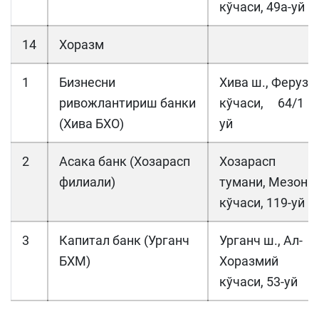
кўчаси, 49а-уй
14
Хоразм
1
Бизнесни
Хива ш., Феруз
ривожлантириш банки
кўчаси, 64/1
(Хива БХО)
уй
2
Асака банк (Хозарасп
Хозарасп
филиали)
тумани, Мезон
кўчаси, 119-уй
3
Капитал банк (Урганч
Урганч ш., Ал-
БХМ)
Хоразмий
кўчаси, 53-уй