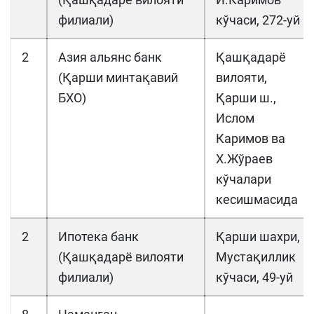
филиали)
кўчаси, 272-уй
2
Азия альянс банк
Қашқадарё
(Қарши минтақавий
вилояти,
БХО)
Қарши ш.,
Ислом
Каримов ва
Х.Жўраев
кўчалари
кесишмасида
2
Ипотека банк
Қарши шахри,
(Қашқадарё вилояти
Мустақиллик
филиали)
кўчаси, 49-уй