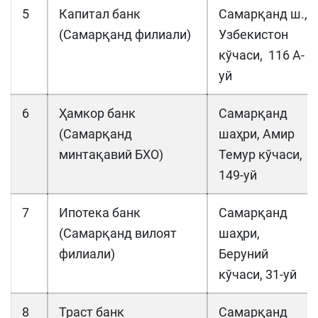
5
Капитал банк
Самарқанд ш.,
(Самарқанд филиали)
Узбекистон
кўчаси, 116 А-
уй
6
Ҳамкор банк
Самарқанд
(Самарқанд
шаҳри, Амир
минтақавий БХО)
Темур кўчаси,
149-уй
7
Ипотека банк
Самарқанд
(Самарқанд вилоят
шаҳри,
филиали)
Беруний
кўчаси, 31-уй
8
Траст банк
Самарқанд