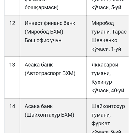
бошқармаси)
кўчаси, 5-уй
12
Инвест финанс банк
Миробод
(Миробод БХМ)
тумани, Тарас
Бош офис учун
Шевченко
кўчаси, 1-уй
13
Асака банк
Яккасарой
(Автотраспорт БХМ)
тумани,
Кухинур
кўчаси, 40-уй
14
Асака банк
Шайхонтоҳур
(Шайхонтахур БХМ)
тумани,
Фурқат
кўчаси, 9-уй