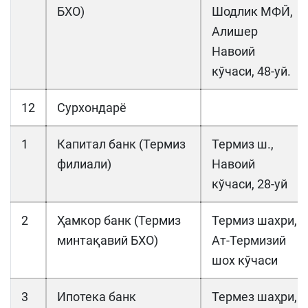
БХО)
Шодлик МФЙ,
Алишер
Навоий
кўчаси, 48-уй.
12
Сурхондарё
1
Капитал банк (Термиз
Термиз ш.,
филиали)
Навоий
кўчаси, 28-уй
2
Ҳамкор банк (Термиз
Термиз шахри,
минтақавий БХО)
Ат-Термизий
шох кўчаси
3
Ипотека банк
Термез шаҳри,