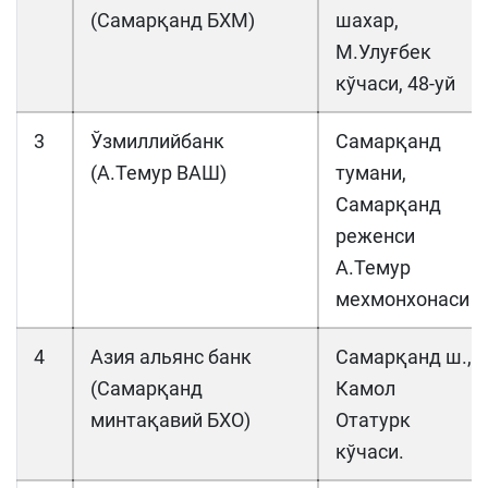
(Самарқанд БХМ)
шахар,
М.Улуғбек
кўчаси, 48-уй
3
Ўзмиллийбанк
Самарқанд
(А.Темур ВАШ)
тумани,
Самарқанд
реженси
А.Темур
мехмонхонаси
4
Азия альянс банк
Самарқанд ш.,
(Самарқанд
Камол
минтақавий БХО)
Отатурк
кўчаси.