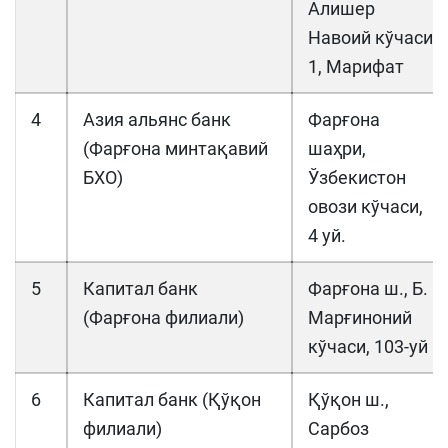
Алишер
Навоий кўчаси
1, Марифат
4
Азия альянс банк
Фарғона
(Фарғона минтақавий
шаҳри,
БХО)
Ўзбекистон
овози кўчаси,
4 уй.
5
Капитал банк
Фарғона ш., Б.
(Фарғона филиали)
Марғиноний
кўчаси, 103-уй
6
Капитал банк (Қўқон
Қўқон ш.,
филиали)
Сарбоз