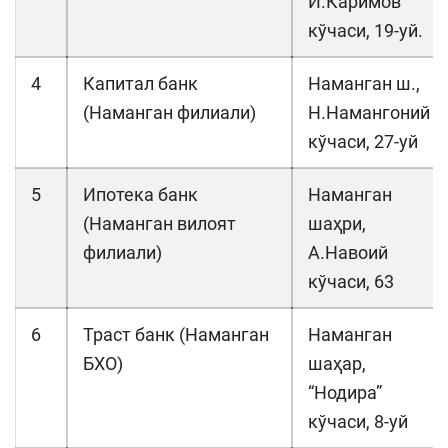
И.Каримов
кўчаси, 19-уй.
4
Капитал банк
Наманган ш.,
(Наманган филиали)
Н.Намангоний
кўчаси, 27-уй
5
Ипотека банк
Наманган
(Наманган вилоят
шаҳри,
филиали)
А.Навоий
кўчаси, 63
6
Траст банк (Наманган
Наманган
БХО)
шаҳар,
“Нодира”
кўчаси, 8-уй