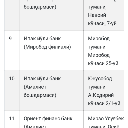
бошқармаси)
тумани,
Навоий
кўчаси, 7-уй
9
Ипак йўли банк
Миробод
(Миробод филиали)
тумани
Миробод
кўчаси 25-уй
10
Ипак йўли банк
Юнусобод
(Амалиёт
тумани
бошқармаси)
А.Қодирий
кўчаси 2/1-уй
11
Ориент финанс банк
Мирзо Улуғбек
(Амалиёт
тумани, Осиё