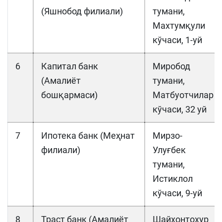
(Яшнобод филиали)
тумани,
Махтумқули
кўчаси, 1-уй
6
Капитал банк
Миробод
(Амалиёт
тумани,
бошқармаси)
Матбуотчилар
кўчаси, 32 уй
7
Ипотека банк (Меҳнат
Мирзо-
филиали)
Улуғбек
тумани,
Истиклол
кўчаси, 9-уй
8
Траст банк (Амалиёт
Шайхонтоҳур