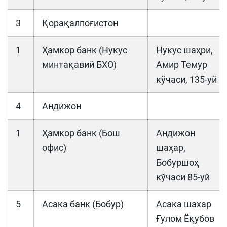
3
Қорақалпоғистон
1
Ҳамкор банк (Нукус
Нукус шаҳри,
минтақавий БХО)
Амир Темур
кўчаси, 135-уй
4
Андижон
1
Ҳамкор банк (Бош
Андижон
офис)
шаҳар,
Бобуршоҳ
кўчаси 85-уй
5
Асака банк (Бобур)
Асака шахар
Ғулом Ёқубов