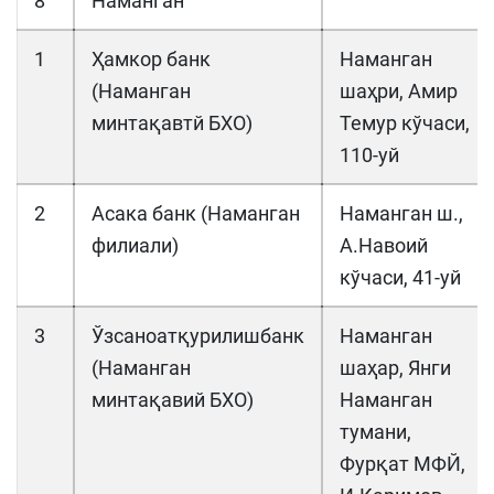
8
Наманган
1
Ҳамкор банк
Наманган
(Наманган
шаҳри, Амир
минтақавтй БХО)
Темур кўчаси,
110-уй
2
Асака банк (Наманган
Наманган ш.,
филиали)
А.Навоий
кўчаси, 41-уй
3
Ўзсаноатқурилишбанк
Наманган
(Наманган
шаҳар, Янги
минтақавий БХО)
Наманган
тумани,
Фурқат МФЙ,