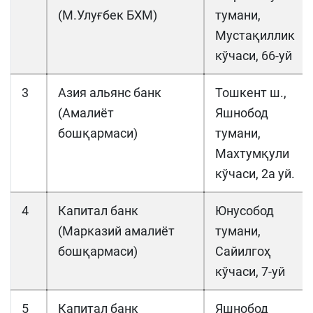
(М.Улуғбек БХМ)
тумани,
Мустақиллик
кўчаси, 66-уй
3
Азия альянс банк
Тошкент ш.,
(Амалиёт
Яшнобод
бошқармаси)
тумани,
Махтумқули
кўчаси, 2а уй.
4
Капитал банк
Юнусобод
(Марказий амалиёт
тумани,
бошқармаси)
Сайилгоҳ
кўчаси, 7-уй
5
Капитал банк
Яшнобод