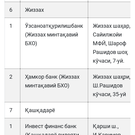
6
Жиззах
1
Ўзсаноатқурилишбанк
Жиззах шаҳар,
(Жиззах минтақавий
Сайилжойи
БХО)
МФЙ, Шароф
Рашидов шоҳ
кўчаси, 7-уй.
2
Ҳамкор банк (Жиззах
Жиззах шаҳри,
минтақавий БХО)
Ш.Рашидов
кўчаси, 35-уй
7
Қашқадарё
1
Инвест финанс банк
Қарши ш.,
(Қашқадарё вилояти
И.Каримов