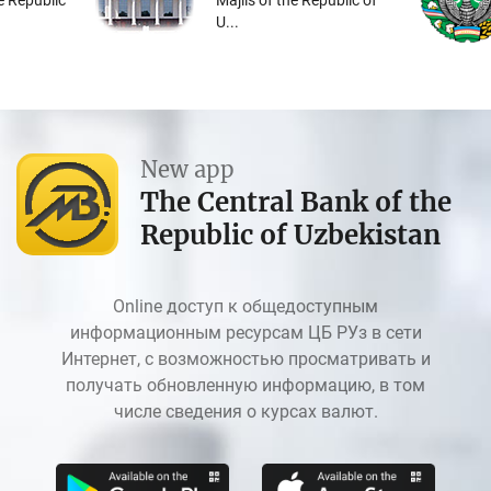
he Republic
Majlis of the Republic of
U...
New app
The Central Bank of the
Republic of Uzbekistan
Online доступ к общедоступным
информационным ресурсам ЦБ РУз в сети
Интернет, с возможностью просматривать и
получать обновленную информацию, в том
числе сведения о курсах валют.