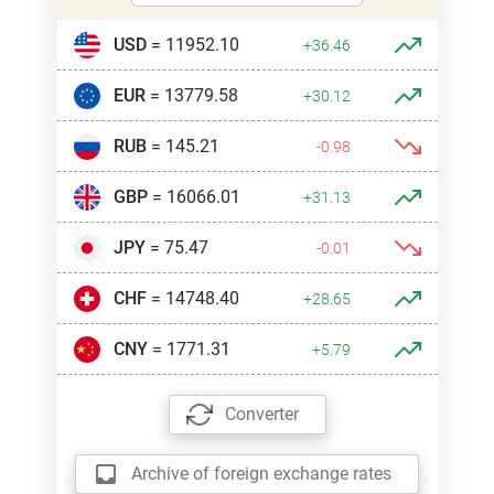
USD
= 11952.10
+36.46
EUR
= 13779.58
+30.12
RUB
= 145.21
-0.98
GBP
= 16066.01
+31.13
JPY
= 75.47
-0.01
CHF
= 14748.40
+28.65
CNY
= 1771.31
+5.79
Converter
Archive of foreign exchange rates