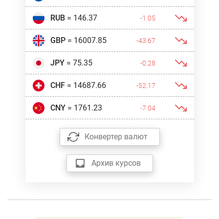
RUB
= 146.37
-1.05
GBP
= 16007.85
-43.67
JPY
= 75.35
-0.28
CHF
= 14687.66
-52.17
CNY
= 1761.23
-7.04
Конвертер валют
Архив курсов