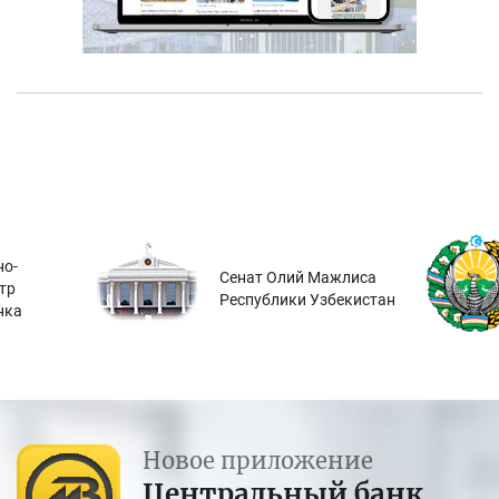
о-
Сенат Олий Мажлиса
тр
Республики Узбекистан
нка
Новое приложение
Центральный банк