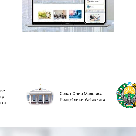
о-
Сенат Олий Мажлиса
тр
Республики Узбекистан
нка