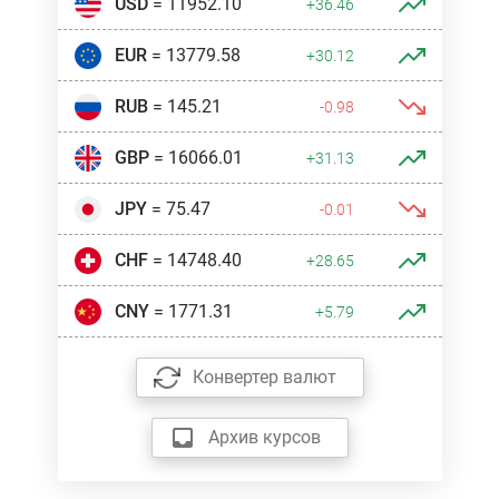
USD
= 11952.10
+36.46
EUR
= 13779.58
+30.12
RUB
= 145.21
-0.98
GBP
= 16066.01
+31.13
JPY
= 75.47
-0.01
CHF
= 14748.40
+28.65
CNY
= 1771.31
+5.79
Конвертер валют
Архив курсов