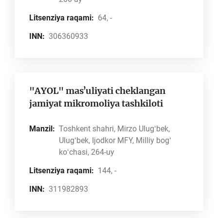
Litsenziya raqami:
64, -
INN:
306360933
"AYOL" masʼuliyati cheklangan
jamiyat mikromoliya tashkiloti
Manzil:
Toshkent shahri, Mirzo Ulugʻbek,
Ulugʻbek, Ijodkor MFY, Milliy bogʻ
koʻchasi, 264-uy
Litsenziya raqami:
144, -
INN:
311982893