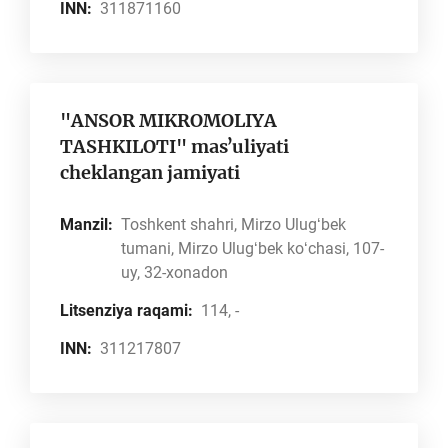
INN:
311871160
"ANSOR MIKROMOLIYA
TASHKILOTI" masʼuliyati
cheklangan jamiyati
Manzil:
Toshkent shahri, Mirzo Ulugʻbek
tumani, Mirzo Ulugʻbek koʻchasi, 107-
uy, 32-xonadon
Litsenziya raqami:
114, -
INN:
311217807