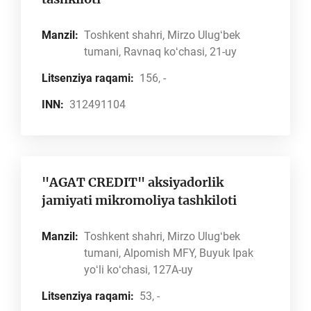
Manzil:
Toshkent shahri, Mirzo Ulugʻbek
tumani, Ravnaq koʻchasi, 21-uy
Litsenziya raqami:
156, -
INN:
312491104
"AGAT CREDIT" aksiyadorlik
jamiyati mikromoliya tashkiloti
Manzil:
Toshkent shahri, Mirzo Ulugʻbek
tumani, Alpomish MFY, Buyuk Ipak
yoʻli koʻchasi, 127A-uy
Litsenziya raqami:
53, -