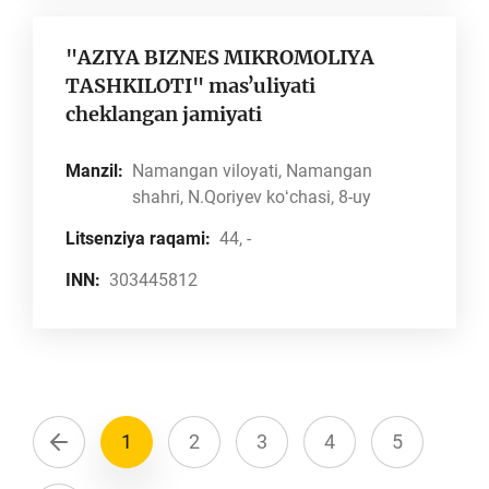
"AZIYA BIZNES MIKROMOLIYA
TASHKILOTI" masʼuliyati
cheklangan jamiyati
Manzil:
Namangan viloyati, Namangan
shahri, N.Qoriyev koʻchasi, 8-uy
Litsenziya raqami:
44, -
INN:
303445812
1
2
3
4
5