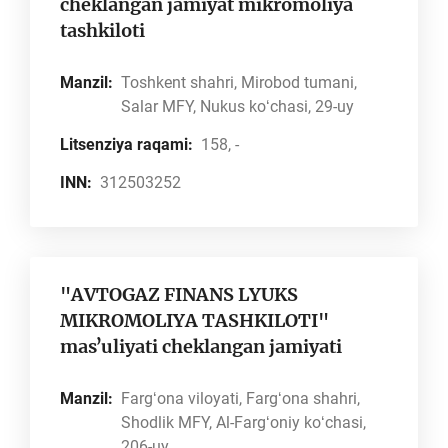
cheklangan jamiyat mikromoliya
tashkiloti
Manzil:
Toshkent shahri, Mirobod tumani,
Salar MFY, Nukus koʻchasi, 29-uy
Litsenziya raqami:
158, -
INN:
312503252
"AVTOGAZ FINANS LYUKS
MIKROMOLIYA TASHKILOTI"
masʼuliyati cheklangan jamiyati
Manzil:
Fargʻona viloyati, Fargʻona shahri,
Shodlik MFY, Al-Fargʻoniy koʻchasi,
206-uy