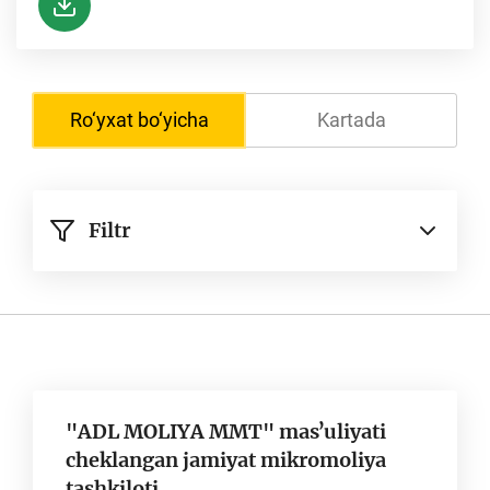
Ro‘yxat bo‘yicha
Kartada
Filtr
"ADL MOLIYA MMT" masʼuliyati
cheklangan jamiyat mikromoliya
tashkiloti