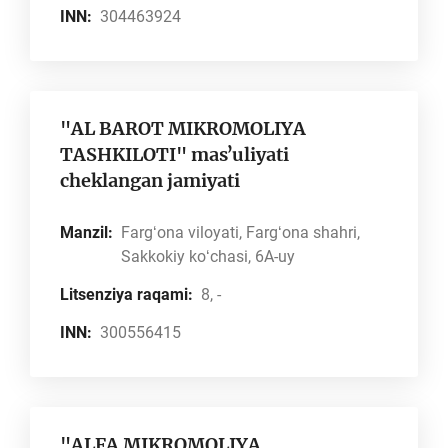
INN:
304463924
"AL BAROT MIKROMOLIYA
TASHKILOTI" masʼuliyati
cheklangan jamiyati
Manzil:
Fargʻona viloyati, Fargʻona shahri,
Sakkokiy koʻchasi, 6A-uy
Litsenziya raqami:
8, -
INN:
300556415
"ALFA MIKROMOLIYA