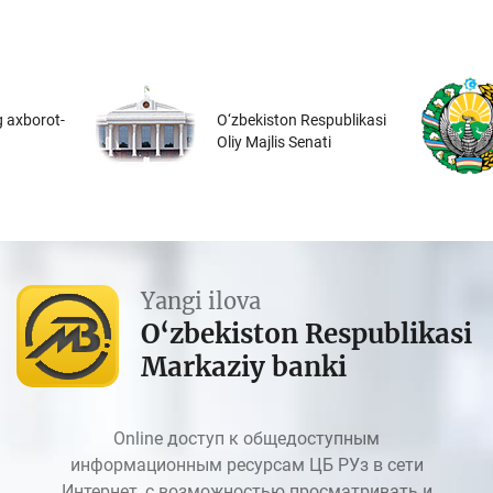
 axborot-
O‘zbekiston Respublikasi
Oliy Majlis Senati
Yangi ilova
O‘zbekiston Respublikasi
Markaziy banki
Online доступ к общедоступным
информационным ресурсам ЦБ РУз в сети
Интернет, с возможностью просматривать и