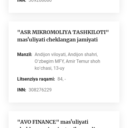
INN:
309268086
"ASR MIKROMOLIYA TASHKILOTI"
masʼuliyati cheklangan jamiyati
Manzil:
Andijon viloyati, Andijon shahri,
Oʻzbegim MFY, Amir Temur shoh
koʻchasi, 13-uy
Litsenziya raqami:
84, -
INN:
308276229
"AVO FINANCE" masʼuliyati