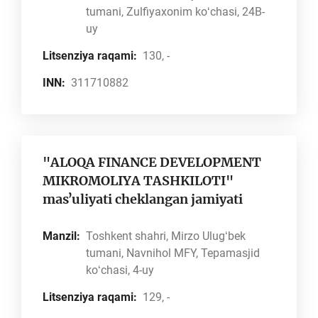
tumani, Zulfiyaxonim koʻchasi, 24B-
uy
Litsenziya raqami:
130, -
INN:
311710882
"ALOQA FINANCE DEVELOPMENT
MIKROMOLIYA TASHKILOTI"
masʼuliyati cheklangan jamiyati
Manzil:
Toshkent shahri, Mirzo Ulugʻbek
tumani, Navnihol MFY, Tepamasjid
koʻchasi, 4-uy
Litsenziya raqami:
129, -