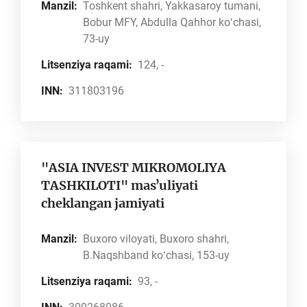
Manzil:
Toshkent shahri, Yakkasaroy tumani,
Bobur MFY, Abdulla Qahhor koʻchasi,
73-uy
Litsenziya raqami:
124, -
INN:
311803196
"ASIA INVEST MIKROMOLIYA
TASHKILOTI" masʼuliyati
cheklangan jamiyati
Manzil:
Buxoro viloyati, Buxoro shahri,
B.Naqshband koʻchasi, 153-uy
Litsenziya raqami:
93, -