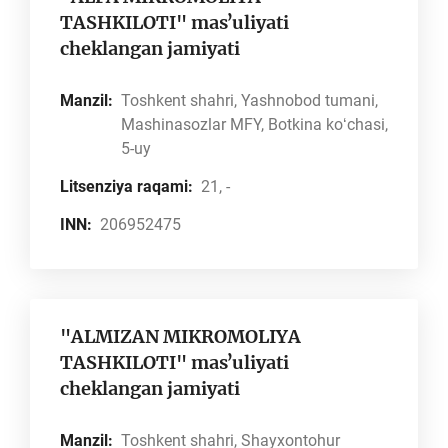
TASHKILOTI" masʼuliyati
cheklangan jamiyati
Manzil:
Toshkent shahri, Yashnobod tumani,
Mashinasozlar MFY, Botkina koʻchasi,
5-uy
Litsenziya raqami:
21, -
INN:
206952475
"ALMIZAN MIKROMOLIYA
TASHKILOTI" masʼuliyati
cheklangan jamiyati
Manzil:
Toshkent shahri, Shayxontohur