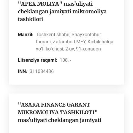
"APEX MOLIYA" masʼuliyati
cheklangan jamiyati mikromoliya
tashkiloti
Manzil:
Toshkent shahri, Shayxontohur
tumani, Zafarobod MFY, Kichik halqa
yoʻli koʻchasi, 2-uy, 91-xonadon
Litsenziya raqami:
108, -
INN:
311084436
"ASAKA FINANCE GARANT
MIKROMOLIYA TASHKILOTI"
masʼuliyati cheklangan jamiyati