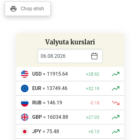
Chop etish
Valyuta kurslari
USD
= 11915.64
+28.92
EUR
= 13749.46
+32.19
RUB
= 146.19
-0.18
GBP
= 16034.88
+27.03
JPY
= 75.48
+0.13