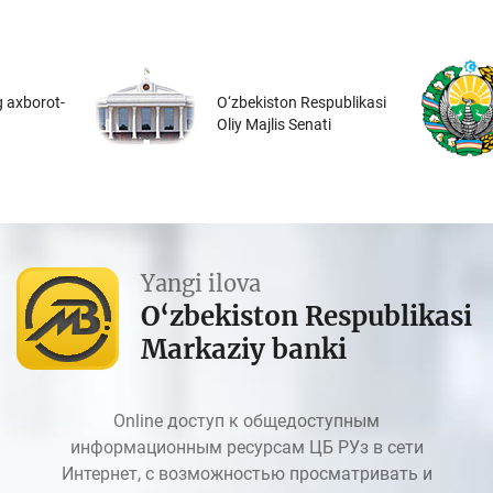
 axborot-
O‘zbekiston Respublikasi
Oliy Majlis Senati
Yangi ilova
O‘zbekiston Respublikasi
Markaziy banki
Online доступ к общедоступным
информационным ресурсам ЦБ РУз в сети
Интернет, с возможностью просматривать и