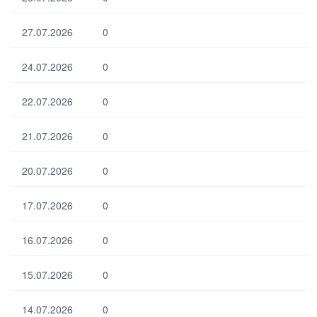
Выбрать все
Отменить все
По умолчанию
27.07.2026
0
24.07.2026
0
22.07.2026
0
21.07.2026
0
20.07.2026
0
17.07.2026
0
16.07.2026
0
15.07.2026
0
14.07.2026
0