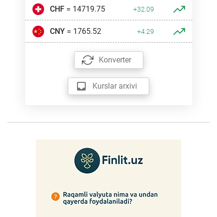
CHF
= 14719.75
+32.09
CNY
= 1765.52
+4.29
Konverter
Kurslar arxivi