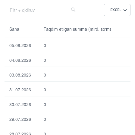
EXCEL
Sa
Sana
Taqdim etilgan summa (mlrd. so‘m)
na
05.08.2026
0
Ta
qdi
04.08.2026
0
m
etil
ga
03.08.2026
0
n
su
31.07.2026
m
0
ma
(ml
30.07.2026
0
rd.
so‘
m)
29.07.2026
0
28.07.2026
0