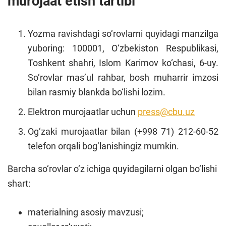
murojaat etish tartibi
Yozma ravishdagi so‘rovlarni quyidagi manzilga
yuboring: 100001, O‘zbekiston Respublikasi,
Toshkent shahri, Islom Karimov ko‘chasi, 6-uy.
So‘rovlar mas’ul rahbar, bosh muharrir imzosi
bilan rasmiy blankda bo‘lishi lozim.
Elektron murojaatlar uchun
press@cbu.uz
Og‘zaki murojaatlar bilan (+998 71) 212-60-52
telefon orqali bog‘lanishingiz mumkin.
Barcha so‘rovlar o‘z ichiga quyidagilarni olgan bo‘lishi
shart:
materialning asosiy mavzusi;