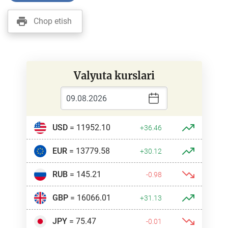
Chop etish
Valyuta kurslari
USD
= 11952.10
+36.46
EUR
= 13779.58
+30.12
RUB
= 145.21
-0.98
GBP
= 16066.01
+31.13
JPY
= 75.47
-0.01