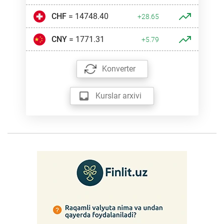
CHF
= 14748.40
+28.65
CNY
= 1771.31
+5.79
Konverter
Kurslar arxivi