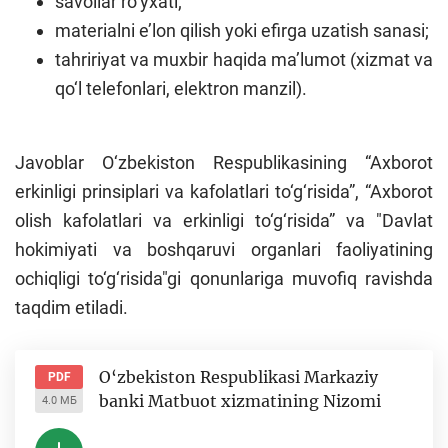
savollar ro‘yxati;
materialni e’lon qilish yoki efirga uzatish sanasi;
tahririyat va muxbir haqida ma’lumot (xizmat va
qo‘l telefonlari, elektron manzil).
Javoblar O‘zbekiston Respublikasining “Axborot
erkinligi prinsiplari va kafolatlari to‘g‘risida”, “Axborot
olish kafolatlari va erkinligi to‘g‘risida” va "Davlat
hokimiyati va boshqaruvi organlari faoliyatining
ochiqligi to‘g‘risida"gi qonunlariga muvofiq ravishda
taqdim etiladi.
O‘zbekiston Respublikasi Markaziy
PDF
banki Matbuot xizmatining Nizomi
4.0 МБ