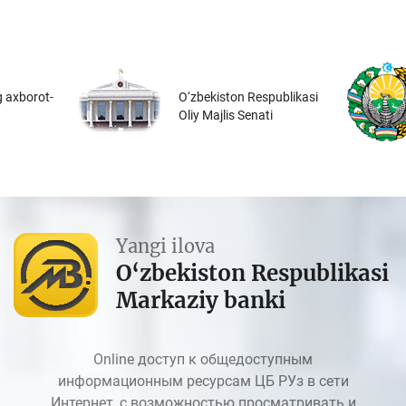
 axborot-
O‘zbekiston Respublikasi
Oliy Majlis Senati
Yangi ilova
O‘zbekiston Respublikasi
Markaziy banki
Online доступ к общедоступным
информационным ресурсам ЦБ РУз в сети
Интернет, с возможностью просматривать и