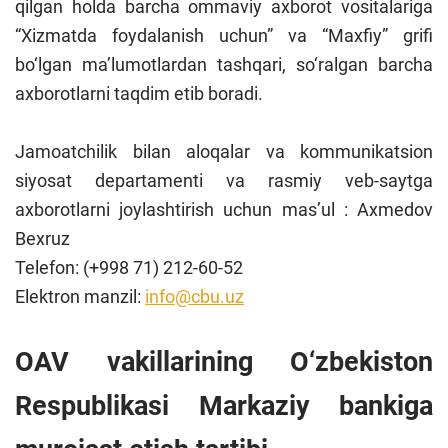
qilgan holda barcha ommaviy axborot vositalariga
“Xizmatda foydalanish uchun” va “Maxfiy” grifi
bo‘lgan ma’lumotlardan tashqari, so‘ralgan barcha
axborotlarni taqdim etib boradi.
Jamoatchilik bilan aloqalar va kommunikatsion
siyosat departamenti va rasmiy veb-saytga
axborotlarni joylashtirish uchun mas’ul : Axmedov
Bexruz
Telefon: (+998 71) 212-60-52
Elektron manzil:
info@cbu.uz
OAV vakillarining O‘zbekiston
Respublikasi Markaziy bankiga