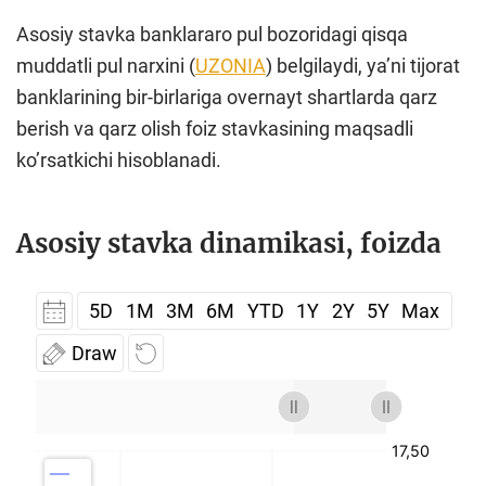
Аsosiy stavka banklararo pul bozoridagi qisqa
muddatli pul narxini (
UZONIA
) belgilaydi, yaʼni tijorat
banklarining bir-birlariga overnayt shartlarda qarz
berish va qarz olish foiz stavkasining maqsadli
koʼrsatkichi hisoblanadi.
Аsosiy stavka dinamikasi, foizda
5D
1M
3M
6M
YTD
1Y
2Y
5Y
Max
Draw