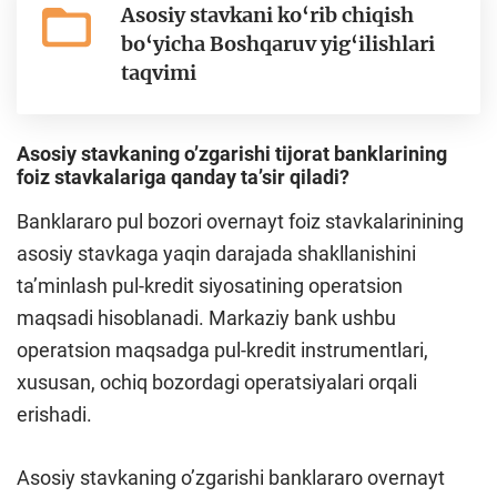
Asosiy stavkani ko‘rib chiqish
bo‘yicha Boshqaruv yig‘ilishlari
taqvimi
Аsosiy stavkaning oʼzgarishi tijorat banklarining
foiz stavkalariga qanday taʼsir qiladi?
Banklararo pul bozori overnayt foiz stavkalarinining
asosiy stavkaga yaqin darajada shakllanishini
taʼminlash pul-kredit siyosatining operatsion
maqsadi hisoblanadi. Markaziy bank ushbu
operatsion maqsadga pul-kredit instrumentlari,
xususan, ochiq bozordagi operatsiyalari orqali
erishadi.
Аsosiy stavkaning oʼzgarishi banklararo overnayt