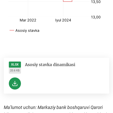
Аsosiy stavka dinamikasi
XLSX
20.6 КБ
Maʼlumot uchun: Markaziy bank boshqaruvi Qarori