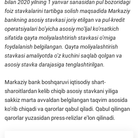
bilan 2020 yilning 1 yanvar sanasidan pul bozoridagi
foiz stavkalarini tartibga solish maqsadida Markaziy
bankning asosiy stavkasi joriy etilgan va pul-kredit
operatsiyalari boʼyicha asosiy moʼljal koʼrsatkich
sifatida qayta moliyalashtirish stavkasi oʼrniga
foydalanish belgilangan. Qayta moliyalashtirish
stavkasi amaliyotda oʼz kuchini saqlab qolgan va
asosiy stavka darajasiga tenglashtirilgan.
Markaziy bank boshqaruvi iqtisodiy shart-
sharoitlardan kelib chiqib asosiy stavkani yiliga
sakkiz marta avvaldan belgilangan taqvim asosida
koʼrib chiqadi va qarorlar qabul qiladi. Qabul qilingan
qarorlar yuzasidan press-relizlar e’lon qilinadi.