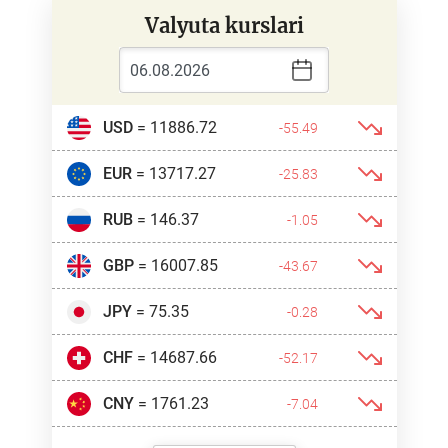
Valyuta kurslari
USD
= 11886.72
-55.49
EUR
= 13717.27
-25.83
RUB
= 146.37
-1.05
GBP
= 16007.85
-43.67
JPY
= 75.35
-0.28
CHF
= 14687.66
-52.17
CNY
= 1761.23
-7.04