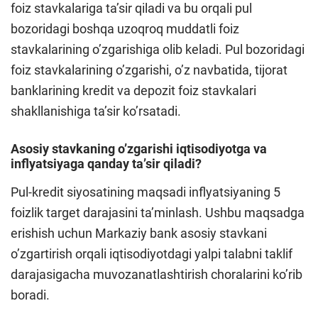
foiz stavkalariga taʼsir qiladi va bu orqali pul
bozoridagi boshqa uzoqroq muddatli foiz
stavkalarining oʼzgarishiga olib keladi. Pul bozoridagi
foiz stavkalarining oʼzgarishi, oʼz navbatida, tijorat
banklarining kredit va depozit foiz stavkalari
shakllanishiga taʼsir koʼrsatadi.
Аsosiy stavkaning oʼzgarishi iqtisodiyotga va
inflyatsiyaga qanday taʼsir qiladi?
Pul-kredit siyosatining maqsadi inflyatsiyaning 5
foizlik target darajasini taʼminlash. Ushbu maqsadga
erishish uchun Markaziy bank asosiy stavkani
oʼzgartirish orqali iqtisodiyotdagi yalpi talabni taklif
darajasigacha muvozanatlashtirish choralarini koʼrib
boradi.