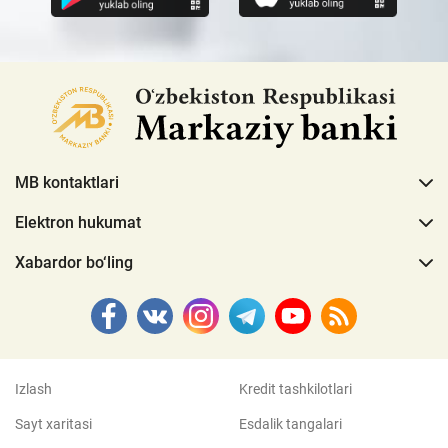
MB kontaktlari
Elektron hukumat
Xabardor bo‘ling
Izlash
Kredit tashkilotlari
Sayt xaritasi
Esdalik tangalari