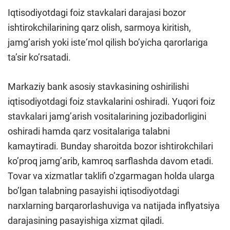
Iqtisodiyotdagi foiz stavkalari darajasi bozor
ishtirokchilarining qarz olish, sarmoya kiritish,
jamgʼarish yoki isteʼmol qilish boʼyicha qarorlariga
taʼsir koʼrsatadi.
Markaziy bank asosiy stavkasining oshirilishi
iqtisodiyotdagi foiz stavkalarini oshiradi. Yuqori foiz
stavkalari jamgʼarish vositalarining jozibadorligini
oshiradi hamda qarz vositalariga talabni
kamaytiradi. Bunday sharoitda bozor ishtirokchilari
koʼproq jamgʼarib, kamroq sarflashda davom etadi.
Tovar va xizmatlar taklifi o’zgarmagan holda ularga
bo’lgan talabning pasayishi iqtisodiyotdagi
narxlarning barqarorlashuviga va natijada inflyatsiya
darajasining pasayishiga xizmat qiladi.