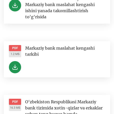
Markaziy bank maslahat kengashi
ishini yanada takomillashtirish
to'g'risida
Markaziy bank maslahat kengashi
PDF
tarkibi
1.2 МБ
O‘zbekiston Respublikasi Markaziy
PDF
bank tizimida xotin-qizlar va erkaklar
16.3 МБ