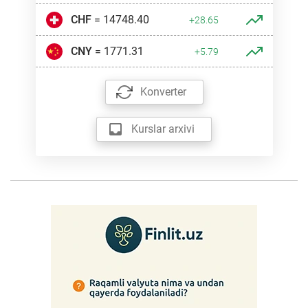
CHF
= 14748.40
+28.65
CNY
= 1771.31
+5.79
Konverter
Kurslar arxivi