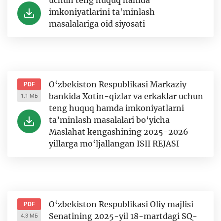
uchun teng huquq hamda
imkoniyatlarini ta'minlash
masalalariga oid siyosati
O‘zbekiston Respublikasi Markaziy
PDF
bankida Xotin-qizlar va erkaklar uchun
1.1 МБ
teng huquq hamda imkoniyatlarni
ta’minlash masalalari bo‘yicha
Maslahat kengashining 2025-2026
yillarga mo‘ljallangan ISII REJASI
O‘zbekiston Respublikasi Oliy majlisi
PDF
Senatining 2025-yil 18-martdagi SQ-
4.3 МБ