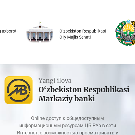
 axborot-
O‘zbekiston Respublikasi
Oliy Majlis Senati
Yangi ilova
O‘zbekiston Respublikasi
Markaziy banki
Online доступ к общедоступным
информационным ресурсам ЦБ РУз в сети
Интернет, с возможностью просматривать и