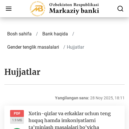
Bosh sahifa
Bank haqida
Gender tenglik masalalari
Hujjatlar
Hujjatlar
Yangilangan sana:
28 Noy 2025, 18:11
Xotin-qizlar va erkaklar uchun teng
PDF
huquq hamda imkoniyatlarni
1.9 МБ
ta'minlash masalalari bo'yicha