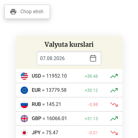
Chop etish
Valyuta kurslari
USD
= 11952.10
+36.46
EUR
= 13779.58
+30.12
RUB
= 145.21
-0.98
GBP
= 16066.01
+31.13
JPY
= 75.47
-0.01