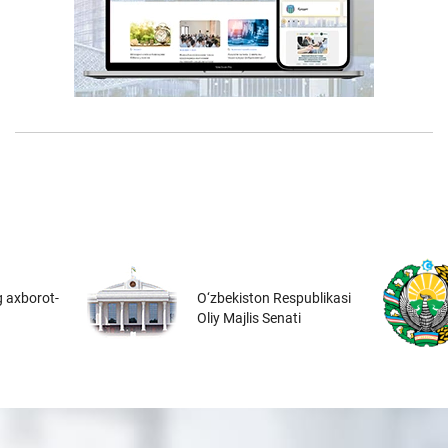
 axborot-
O‘zbekiston Respublikasi
Oliy Majlis Senati