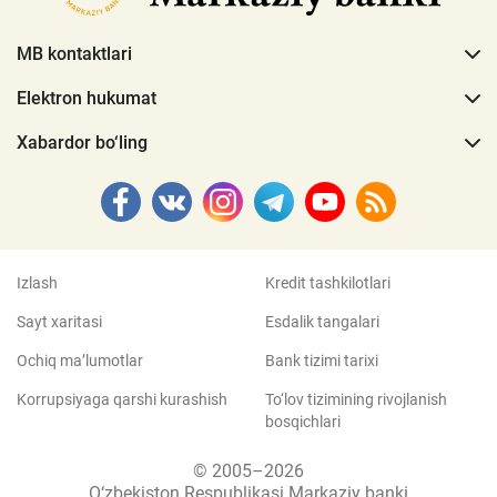
MB kontaktlari
Elektron hukumat
Xabardor bo‘ling
Izlash
Kredit tashkilotlari
Sayt xaritasi
Esdalik tangalari
Ochiq ma’lumotlar
Bank tizimi tarixi
Korrupsiyaga qarshi kurashish
To‘lov tizimining rivojlanish
bosqichlari
© 2005–2026
O‘zbekiston Respublikasi Markaziy banki