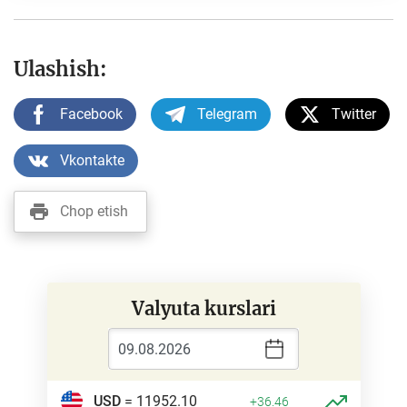
Ulashish:
Facebook
Telegram
Twitter
Vkontakte
Chop etish
Valyuta kurslari
USD
= 11952.10
+36.46