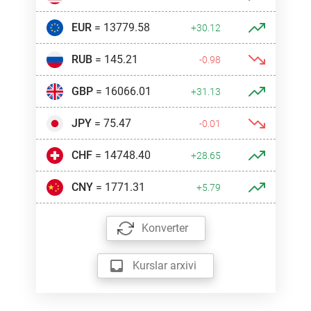
EUR
= 13779.58
+30.12
RUB
= 145.21
-0.98
GBP
= 16066.01
+31.13
JPY
= 75.47
-0.01
CHF
= 14748.40
+28.65
CNY
= 1771.31
+5.79
Konverter
Kurslar arxivi