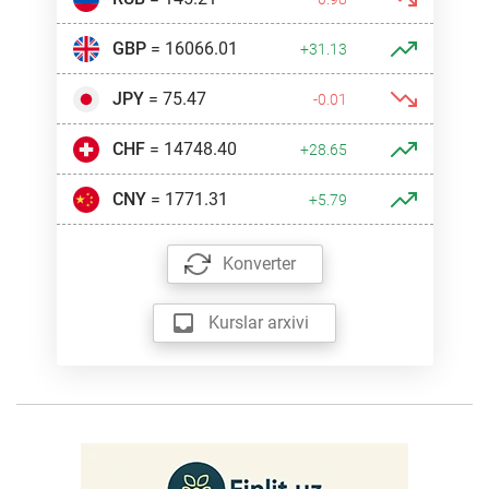
GBP
= 16066.01
+31.13
JPY
= 75.47
-0.01
CHF
= 14748.40
+28.65
CNY
= 1771.31
+5.79
Konverter
Kurslar arxivi