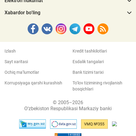
Elektron hukumat
Xabardor bo‘ling
Izlash
Kredit tashkilotlari
Sayt xaritasi
Esdalik tangalari
Ochiq ma’lumotlar
Bank tizimi tarixi
Korrupsiyaga qarshi kurashish
To‘lov tizimining rivojlanish
bosqichlari
© 2005–2026
O‘zbekiston Respublikasi Markaziy banki