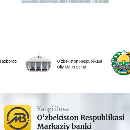
 axborot-
O‘zbekiston Respublikasi
Oliy Majlis Senati
Yangi ilova
O‘zbekiston Respublikasi
Markaziy banki