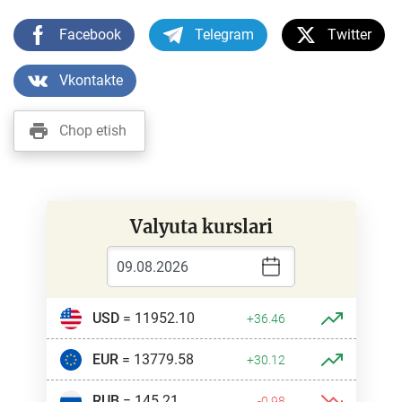
Facebook
Telegram
Twitter
Vkontakte
Chop etish
Valyuta kurslari
USD
= 11952.10
+36.46
EUR
= 13779.58
+30.12
RUB
= 145.21
-0.98