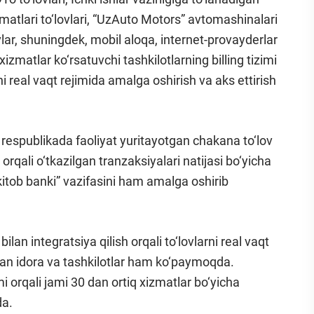
izmatlari to‘lovlari, “UzAuto Motors” avtomashinalari
vlar, shuningdek, mobil aloqa, internet-provayderlar
izmatlar ko‘rsatuvchi tashkilotlarning billing tizimi
arni real vaqt rejimida amalga oshirish va aks ettirish
i respublikada faoliyat yuritayotgan chakana to‘lov
rqali o‘tkazilgan tranzaksiyalari natijasi bo‘yicha
-kitob banki” vazifasini ham amalga oshirib
ilan integratsiya qilish orqali to‘lovlarni real vaqt
gan idora va tashkilotlar ham ko‘paymoqda.
mi orqali jami 30 dan ortiq xizmatlar bo‘yicha
da.