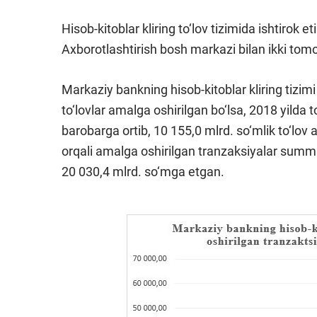
Hisob-kitoblar kliring to‘lov tizimida ishtirok 
Axborotlashtirish bosh markazi bilan ikki to
Markaziy bankning hisob-kitoblar kliring tizim
to‘lovlar amalga oshirilgan bo‘lsa, 2018 yilda
barobarga ortib, 10 155,0 mlrd. so‘mlik to‘lov
orqali amalga oshirilgan tranzaksiyalar summa
20 030,4 mlrd. so‘mga etgan.