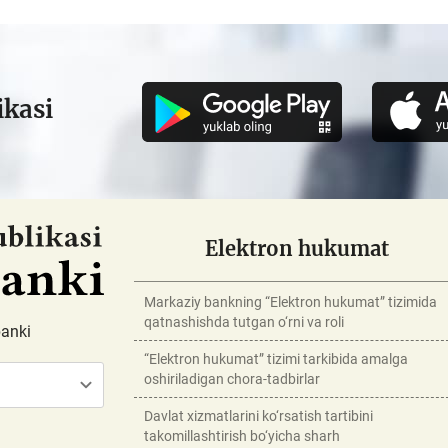
ikasi
Elektron hukumat
Markaziy bankning “Elektron hukumat” tizimida
qatnashishda tutgan o‘rni va roli
banki
“Elektron hukumat” tizimi tarkibida amalga
oshiriladigan chora-tadbirlar
Davlat xizmatlarini ko‘rsatish tartibini
takomillashtirish bo‘yicha sharh