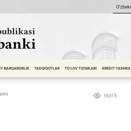
O‘zbek
IY BАRQАRОRLIK
TADQIQOTLAR
TO‘LOV TIZIMLARI
KREDIT TASHKI
izimi
16315