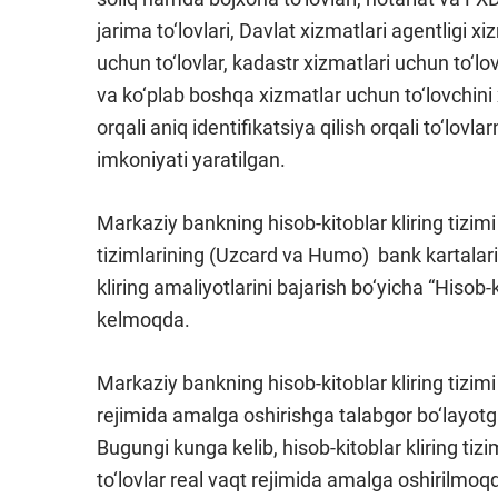
jarima to‘lovlari, Davlat xizmatlari agentligi x
uchun to‘lovlar, kadastr xizmatlari uchun to‘lo
va ko‘plab boshqa xizmatlar uchun to‘lovchini x
orqali aniq identifikatsiya qilish orqali to‘lovl
imkoniyati yaratilgan.
Markaziy bankning hisob-kitoblar kliring tizim
tizimlarining (Uzcard va Humo) bank kartalari o
kliring amaliyotlarini bajarish bo‘yicha “Hisob
kelmoqda.
Markaziy bankning hisob-kitoblar kliring tizimi b
rejimida amalga oshirishga talabgor bo‘layot
Bugungi kunga kelib, hisob-kitoblar kliring tizi
to‘lovlar real vaqt rejimida amalga oshirilmoq