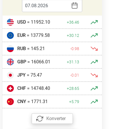
USD
= 11952.10
+36.46
EUR
= 13779.58
+30.12
RUB
= 145.21
-0.98
GBP
= 16066.01
+31.13
JPY
= 75.47
-0.01
CHF
= 14748.40
+28.65
CNY
= 1771.31
+5.79
Konverter