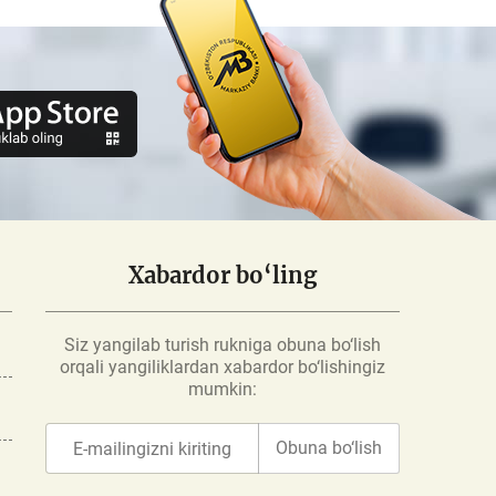
Xabardor bo‘ling
Siz yangilab turish rukniga obuna bo‘lish
orqali yangiliklardan xabardor bo‘lishingiz
mumkin:
Obuna bo‘lish