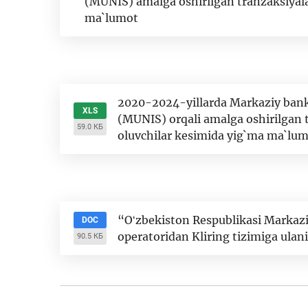
(MUNIS) amalga oshirilgan tranzaksiyala
ma`lumot
2020-2024-yillarda Markaziy bankn
XLS
(MUNIS) orqali amalga oshirilgan t
59.0 КБ
oluvchilar kesimida yig`ma ma`lu
“Oʻzbekiston Respublikasi Markaziy
DOC
operatoridan Kliring tizimiga ulani
90.5 КБ