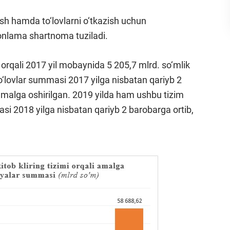
etish hamda to‘lovlarni o‘tkazish uchun
monlama shartnoma tuziladi.
i orqali 2017 yil mobaynida 5 205,7 mlrd. so‘mlik
 to‘lovlar summasi 2017 yilga nisbatan qariyb 2
 amalga oshirilgan. 2019 yilda ham ushbu tizim
si 2018 yilga nisbatan qariyb 2 barobarga ortib,