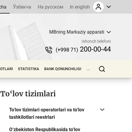
cha
Ўзбекча
На русском
In english
MBning Markaziy apparati
Ishonch telefoni
200-00-44
(+998 71)
LOTLARI
STATISTIKA
BANK QONUNCHILIGI
...
To‘lov tizimlari
To‘lov tizimlari operatorlari va to‘lov
tashkilotlari reestrlari
O‘zbekiston Respublikasida to‘lov