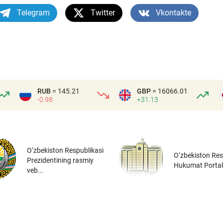
Telegram
Twitter
Vkontakte
RUB
= 145.21
GBP
= 16066.01
-0.98
+31.13
O‘zbekiston Respublikasi
O‘zbekiston Res
Prezidentining rasmiy
Hukumat Portal
veb...