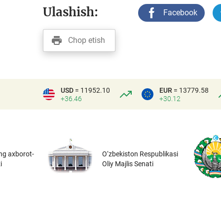
Ulashish:
Facebook
Chop etish
USD
= 11952.10
EUR
= 13779.58
+36.46
+30.12
ng axborot-
O‘zbekiston Respublikasi
i
Oliy Majlis Senati