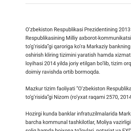
O‘zbekiston Respublikasi Prezidentining 2013
Respublikasining Milliy axborot-kommunikatsiya
to‘g‘risida”gi qaroriga ko‘ra Markaziy banknin
oshirish kliring tizimini yaratish hamda xizmat 
loyihasi 2014 yilda joriy etilgan bo‘lib, tizim o
doimiy ravishda ortib bormoqda.
Mazkur tizim faoliyati “O‘zbekiston Respublikas
to‘g‘risida”gi Nizom (ro‘yxat raqami 2570, 2014 
Hozirgi kunda banklar infratuzilmalarida Markaz
barcha kommunal tashkilotlar, Moliya vazirligi 
soliq hamda bojxona to‘lovlari, notariat va FXDY