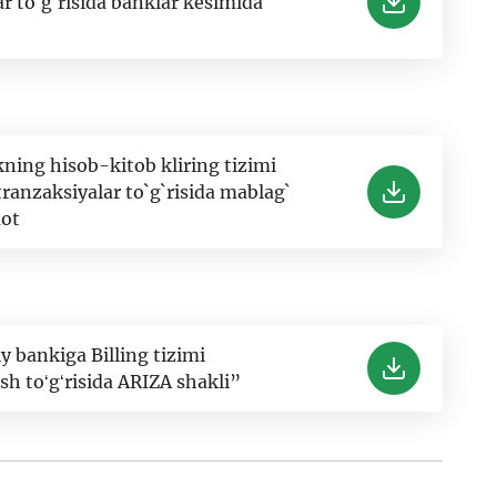
r to`g`risida banklar kesimida
ing hisob-kitob kliring tizimi
ranzaksiyalar to`g`risida mablag`
mot
 bankiga Billing tizimi
sh toʻgʻrisida ARIZA shakli”