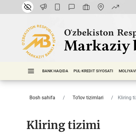
BANK HAQIDA
PUL-KREDIT SIYOSATI
MOLIYAV
Bosh sahifa
To‘lov tizimlari
Kliring t
Kliring tizimi