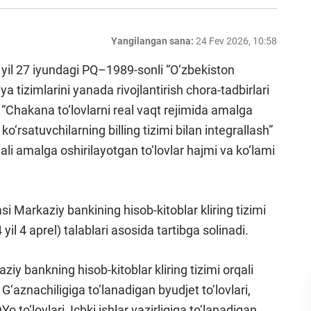
Yangilangan sana:
24 Fev 2026, 10:58
 yil 27 iyundagi PQ–1989-sonli “O‘zbekiston
 tizimlarini yanada rivojlantirish chora-tadbirlari
g “Chakana to‘lovlarni real vaqt rejimida amalga
ko‘rsatuvchilarning billing tizimi bilan integrallash”
rqali amalga oshirilayotgan to‘lovlar hajmi va ko‘lami
i Markaziy bankining hisob-kitoblar kliring tizimi
yil 4 aprel) talablari asosida tartibga solinadi.
iy bankning hisob-kitoblar kliring tizimi orqali
G‘aznachiligiga to‘lanadigan byudjet to‘lovlari,
o to‘lovlari, Ichki ishlar vazirligiga to‘lanadigan