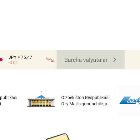
JPY
= 75.47
Barcha valyutalar
-0.01
publikasi
O‘zbekiston Respublikasi
i
Oliy Majlis qonunchilik p...