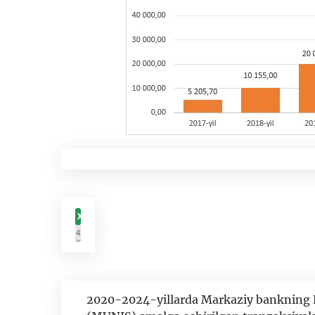
XLSX
43.5
КБ
2020-2024-yillarda Markaziy bankning Hi