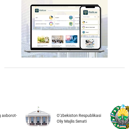
 axborot-
O‘zbekiston Respublikasi
Oliy Majlis Senati