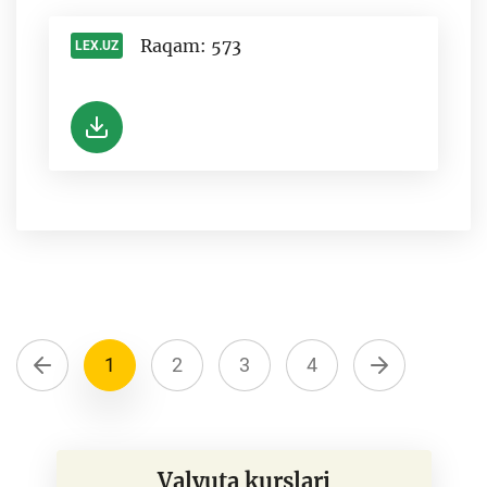
Raqam: 573
LEX.UZ
-
1
2
3
4
Valyuta kurslari