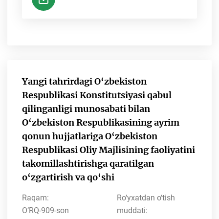
Yangi tahrirdagi O‘zbekiston
Respublikasi Konstitutsiyasi qabul
qilinganligi munosabati bilan
O‘zbekiston Respublikasining ayrim
qonun hujjatlariga O‘zbekiston
Respublikasi Oliy Majlisining faoliyatini
takomillashtirishga qaratilgan
o‘zgartirish va qo‘shi
Raqam:
Ro‘yxatdan o‘tish
O‘RQ-909-son
muddati: