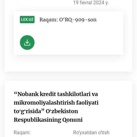
19 fevral 2024 y.
Raqam: O‘RQ-909-son
LEX.UZ
-
“Nobank kredit tashkilotlari va
mikromoliyalashtirish faoliyati
toʻgʻrisida” Oʻzbekiston
Respublikasining Qonuni
Raqam:
Ro‘yxatdan o‘tish