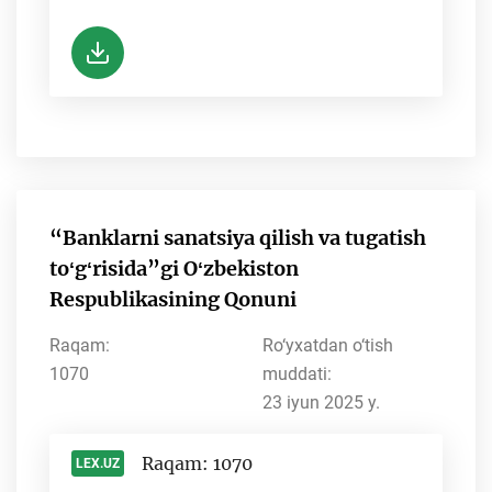
“Banklarni sanatsiya qilish va tugatish
toʻgʻrisida”gi Oʻzbekiston
Respublikasining Qonuni
Raqam:
Ro‘yxatdan o‘tish
1070
muddati:
23 iyun 2025 y.
Raqam: 1070
LEX.UZ
-