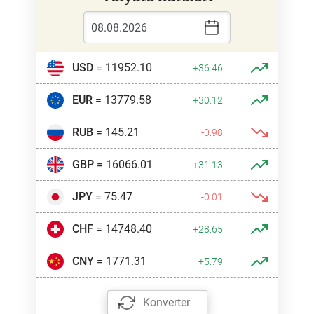
USD
= 11952.10
+36.46
EUR
= 13779.58
+30.12
RUB
= 145.21
-0.98
GBP
= 16066.01
+31.13
JPY
= 75.47
-0.01
CHF
= 14748.40
+28.65
CNY
= 1771.31
+5.79
Konverter