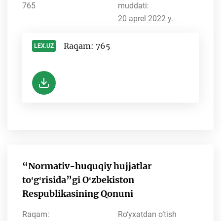
765
muddati:
20 aprel 2022 y.
Raqam: 765
LEX.UZ
-
“Normativ-huquqiy hujjatlar
toʻgʻrisida”gi Oʻzbekiston
Respublikasining Qonuni
Raqam:
Ro‘yxatdan o‘tish