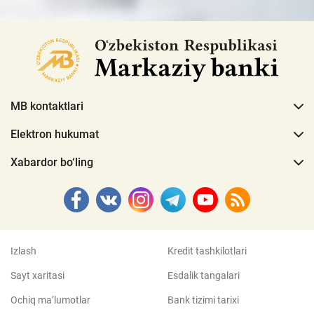
MB kontaktlari
Elektron hukumat
Xabardor bo‘ling
Izlash
Kredit tashkilotlari
Sayt xaritasi
Esdalik tangalari
Ochiq ma’lumotlar
Bank tizimi tarixi