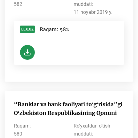
582
muddati:
11 noyabr 2019 y.
Raqam: 582
LEX.UZ
-
“Banklar va bank faoliyati toʻgʻrisida”gi
Oʻzbekiston Respublikasining Qonuni
Raqam:
Ro‘yxatdan o‘tish
580
muddati: