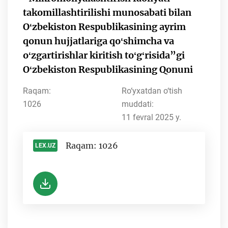
takomillashtirilishi munosabati bilan
Oʻzbekiston Respublikasining ayrim
qonun hujjatlariga qoʻshimcha va
oʻzgartirishlar kiritish toʻgʻrisida”gi
Oʻzbekiston Respublikasining Qonuni
Raqam:
Ro‘yxatdan o‘tish
1026
muddati:
11 fevral 2025 y.
Raqam: 1026
LEX.UZ
-