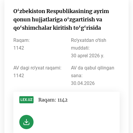
O‘zbekiston Respublikasining ayrim
qonun hujjatlariga o‘zgartirish va
qo‘shimchalar kiritish to‘g‘risida
Raqam:
Ro‘yxatdan o‘tish
1142
muddati:
30 aprel 2026 y.
AV dagi ro‘yxat raqami:
AV da qabul qilingan
1142
sana:
30.04.2026
Raqam: 1142
LEX.UZ
-