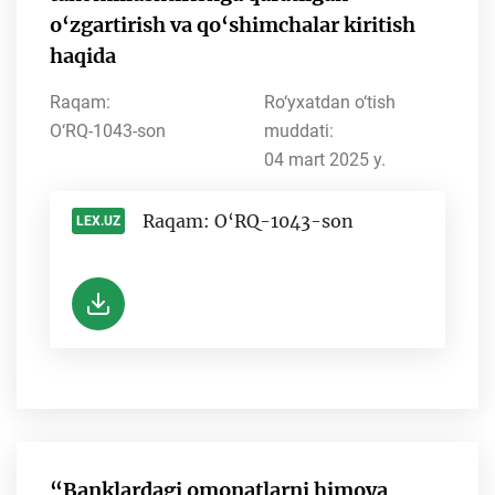
o‘zgartirish va qo‘shimchalar kiritish
haqida
Raqam:
Ro‘yxatdan o‘tish
O‘RQ-1043-son
muddati:
04 mart 2025 y.
Raqam: O‘RQ-1043-son
LEX.UZ
-
“Banklardagi omonatlarni himoya