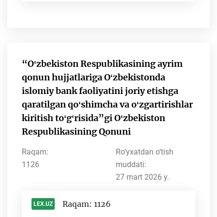
“Oʻzbekiston Respublikasining ayrim
qonun hujjatlariga Oʻzbekistonda
islomiy bank faoliyatini joriy etishga
qaratilgan qoʻshimcha va oʻzgartirishlar
kiritish toʻgʻrisida”gi Oʻzbekiston
Respublikasining Qonuni
Raqam:
Ro‘yxatdan o‘tish
1126
muddati:
27 mart 2026 y.
Raqam: 1126
LEX.UZ
-