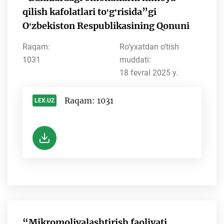
qilish kafolatlari toʻgʻrisida”gi
Oʻzbekiston Respublikasining Qonuni
Raqam:
Ro‘yxatdan o‘tish
1031
muddati:
18 fevral 2025 y.
Raqam: 1031
LEX.UZ
-
“Mikromoliyalashtirish faoliyati