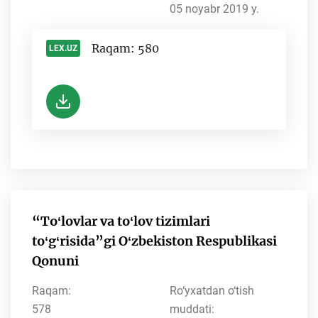
05 noyabr 2019 y.
Raqam: 580
LEX.UZ
-
“Toʻlovlar va toʻlov tizimlari
toʻgʻrisida”gi Oʻzbekiston Respublikasi
Qonuni
Raqam:
Ro‘yxatdan o‘tish
578
muddati: