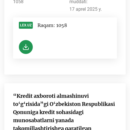
1058
muddati:
17 aprel 2025 y.
Raqam: 1058
LEX.UZ
-
“Kredit axboroti almashinuvi
to‘g‘risida”gi O‘zbekiston Respublikasi
Qonuniga kredit sohasidagi
munosabatlarni yanada
takomillashtirishga qaratilgan