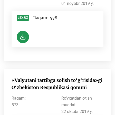
01 noyabr 2019 y.
Raqam: 578
LEX.UZ
-
«Valyutani tartibga solish to‘g‘risida»gi
O‘zbekiston Respublikasi qonuni
Raqam:
Ro‘yxatdan o‘tish
573
muddati:
22 oktabr 2019 y.