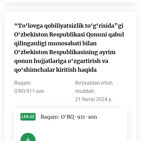
“To‘lovga qobiliyatsizlik to‘g‘risida”gi
O‘zbekiston Respublikasi Qonuni qabul
qilinganligi munosabati bilan
O‘zbekiston Respublikasining ayrim
qonun hujjatlariga o‘zgartirish va
qo‘shimchalar kiritish haqida
Raqam:
Ro‘yxatdan o‘tish
O‘RQ-911-son
muddati:
21 fevral 2024 y.
Raqam: O‘RQ-911-son
LEX.UZ
-