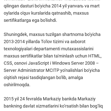
qilingan dasturi bo'yicha 2014 yil yanvarь va mart
oylarida o'quv kurslarida qatnashib, maxsus
sertifikatlarga ega bo'lishdi.
Shuningdek, maxsus tuzilgan shartnoma bo'yicha
2013-2014 yillarda To'lov tizimi va axborot
texnologiyalari departamenti mutaxassislarini
maxsus sertifikatlar bilan ta'minlash uchun HTML,
CSS, osnovi JavaScript i Windows Server 2008 –
Server Administrator MCITP yo'nalishlari bo'yicha
o'qitish rejasi tasdiqlangan bo'lib, amalga
oshirilmoqda.
2015 yil 24 fevralda Markaziy bankda Markaziy
bankning davlat xizmatlarini ko‘rsatish bilan bog‘liq