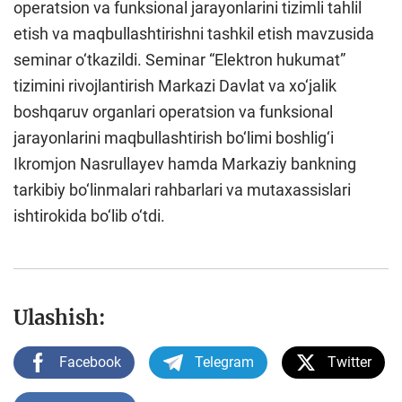
operatsion va funksional jarayonlarini tizimli tahlil
etish va maqbullashtirishni tashkil etish mavzusida
seminar o‘tkazildi. Seminar “Elektron hukumat”
tizimini rivojlantirish Markazi Davlat va xo‘jalik
boshqaruv organlari operatsion va funksional
jarayonlarini maqbullashtirish bo‘limi boshlig‘i
Ikromjon Nasrullayev hamda Markaziy bankning
tarkibiy bo‘linmalari rahbarlari va mutaxassislari
ishtirokida bo‘lib o‘tdi.
Ulashish:
Facebook
Telegram
Twitter