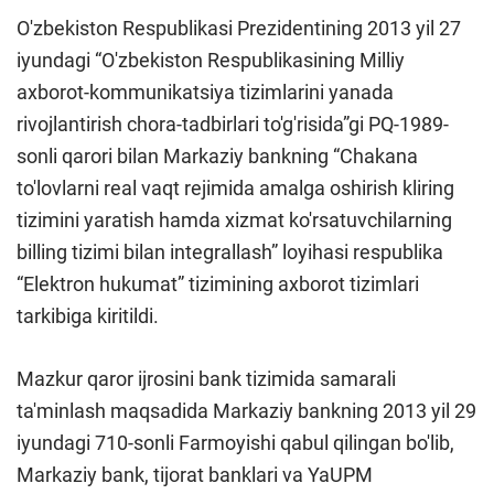
O'zbekiston Respublikasi Prezidentining 2013 yil 27
iyundagi “O'zbekiston Respublikasining Milliy
axborot-kommunikatsiya tizimlarini yanada
rivojlantirish chora-tadbirlari to'g'risida”gi PQ-1989-
sonli qarori bilan Markaziy bankning “Chakana
to'lovlarni real vaqt rejimida amalga oshirish kliring
tizimini yaratish hamda xizmat ko'rsatuvchilarning
billing tizimi bilan integrallash” loyihasi respublika
“Elektron hukumat” tizimining axborot tizimlari
tarkibiga kiritildi.
Mazkur qaror ijrosini bank tizimida samarali
ta'minlash maqsadida Markaziy bankning 2013 yil 29
iyundagi 710-sonli Farmoyishi qabul qilingan bo'lib,
Markaziy bank, tijorat banklari va YaUPM