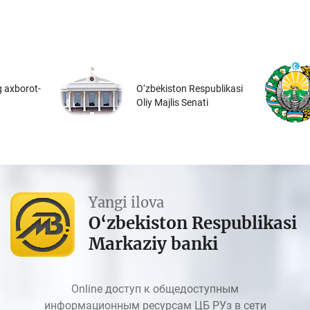
 axborot-
O‘zbekiston Respublikasi
Oliy Majlis Senati
Yangi ilova
O‘zbekiston Respublikasi
Markaziy banki
Online доступ к общедоступным
информационным ресурсам ЦБ РУз в сети