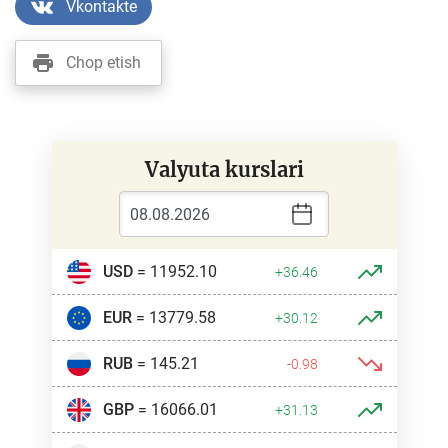
Vkontakte
Chop etish
Valyuta kurslari
USD
= 11952.10
+36.46
EUR
= 13779.58
+30.12
RUB
= 145.21
-0.98
GBP
= 16066.01
+31.13