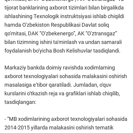
tijorat banklarining axborot tizimlari bilan birgalikda
ishlashining Texnologik instruktsiyasi ishlab chiqildi
hamda O'zbekiston Respublikasi Davlat soliq
qo'mitasi, DAK “O'zbekenergo”, AK “O'ztransgaz”
bilan tizimning ishini ta'minlash va undan samarali
foydalanish bo'yicha Bosh Kelishuvlar tasdiqlandi.
Markaziy bankda doimiy ravishda xodimlarning
axborot texnologiyalari sohasida malakasini oshirish
masalasiga e'tibor qaratiladi. Jumladan, o'quv
kurslarini o'tkazish reja va grafiklari ishlab chiqilib,
tasdiqlangan:
- “MB xodimlarining axborot texnologiyalari sohasida
2014-2015 yillarda malakasini oshirish tematik