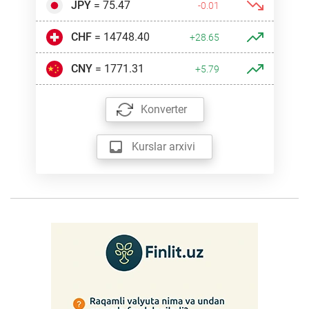
JPY
= 75.47
-0.01
CHF
= 14748.40
+28.65
CNY
= 1771.31
+5.79
Konverter
Kurslar arxivi