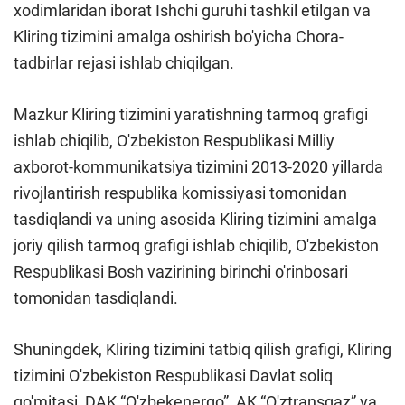
xodimlaridan iborat Ishchi guruhi tashkil etilgan va
Kliring tizimini amalga oshirish bo'yicha Chora-
tadbirlar rejasi ishlab chiqilgan.
Mazkur Kliring tizimini yaratishning tarmoq grafigi
ishlab chiqilib, O'zbekiston Respublikasi Milliy
axborot-kommunikatsiya tizimini 2013-2020 yillarda
rivojlantirish respublika komissiyasi tomonidan
tasdiqlandi va uning asosida Kliring tizimini amalga
joriy qilish tarmoq grafigi ishlab chiqilib, O'zbekiston
Respublikasi Bosh vazirining birinchi o'rinbosari
tomonidan tasdiqlandi.
Shuningdek, Kliring tizimini tatbiq qilish grafigi, Kliring
tizimini O'zbekiston Respublikasi Davlat soliq
qo'mitasi, DAK “O'zbekenergo”, AK “O'ztransgaz” va