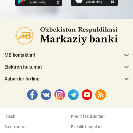
MB kontaktlari
Elektron hukumat
Xabardor bo‘ling
Izlash
Kredit tashkilotlari
Sayt xaritasi
Esdalik tangalari