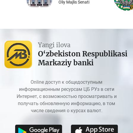
Oliy Majlis Senati
Yangi ilova
O‘zbekiston Respublikasi
Markaziy banki
Online доступ к общедоступным
информационным ресурсам ЦБ РУз в сети
Интернет, с возможностью просматривать и
получать обновленную информацию, в том
числе сведения о курсах валют.