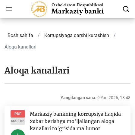
Bosh sahifa
Korrupsiyaga qarshi kurashish
Aloqa kanallari
Aloqa kanallari
Yangilangan sana:
9 Yan 2026, 18:48
Markaziy bankning korrupsiya haqida
PDF
xabar berishga mo'ljallangan aloqa
664.2 КБ
kanallari to'grisida ma'lumot