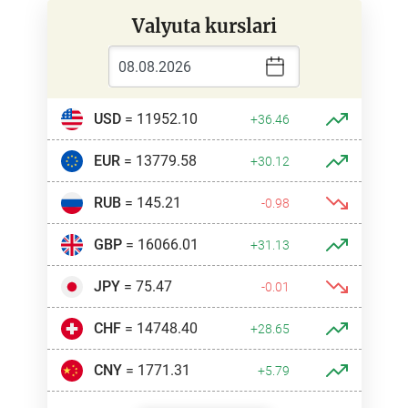
Valyuta kurslari
USD
= 11952.10
+36.46
EUR
= 13779.58
+30.12
RUB
= 145.21
-0.98
GBP
= 16066.01
+31.13
JPY
= 75.47
-0.01
CHF
= 14748.40
+28.65
CNY
= 1771.31
+5.79