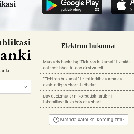
ikasi
Elektron hukumat
Markaziy bankning “Elektron hukumat” tizimida
qatnashishda tutgan o‘rni va roli
banki
“Elektron hukumat” tizimi tarkibida amalga
oshiriladigan chora-tadbirlar
Davlat xizmatlarini ko‘rsatish tartibini
takomillashtirish bo‘yicha sharh
Matnda xatolikni ko‘rdingizmi?