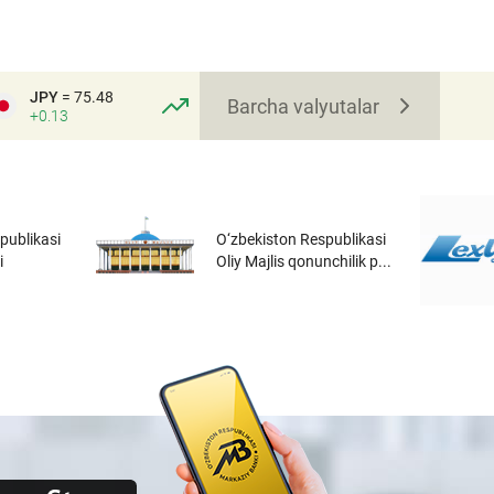
JPY
= 75.48
Barcha valyutalar
+0.13
publikasi
O‘zbekiston Respublikasi
i
Oliy Majlis qonunchilik p...