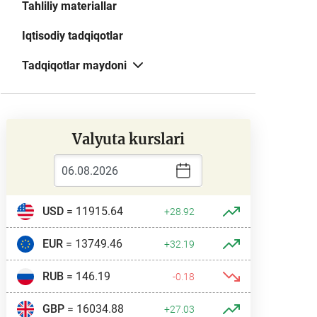
Tahliliy materiallar
Iqtisodiy tadqiqotlar
Tadqiqotlar maydoni
Valyuta kurslari
USD
= 11915.64
+28.92
EUR
= 13749.46
+32.19
RUB
= 146.19
-0.18
GBP
= 16034.88
+27.03