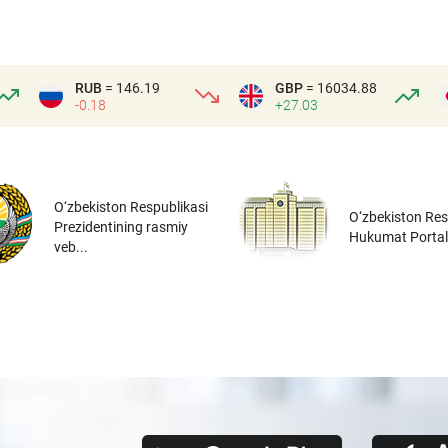
RUB
= 146.19
GBP
= 16034.88
-0.18
+27.03
O‘zbekiston Respublikasi
O‘zbekiston Res
Prezidentining rasmiy
Hukumat Portal
veb...