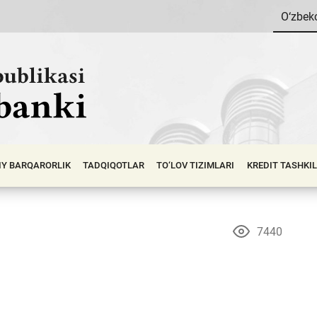
O‘zbek
IY BАRQАRОRLIK
TADQIQOTLAR
TO‘LOV TIZIMLARI
KREDIT TASHKI
7440