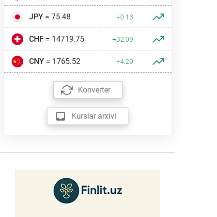
JPY
= 75.48
+0.13
CHF
= 14719.75
+32.09
CNY
= 1765.52
+4.29
Konverter
Kurslar arxivi