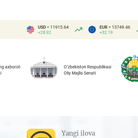
USD
= 11915.64
EUR
= 13749.46
+28.92
+32.19
ng axborot-
O‘zbekiston Respublikasi
i
Oliy Majlis Senati
Yangi ilova