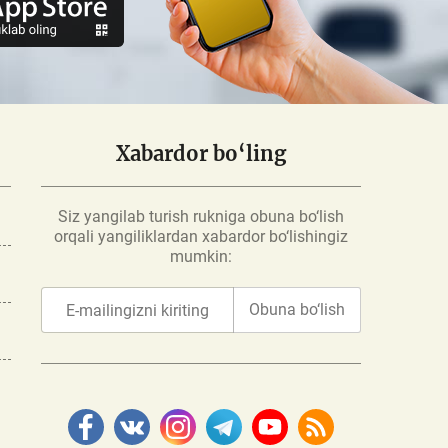
Xabardor bo‘ling
Siz yangilab turish rukniga obuna bo‘lish
orqali yangiliklardan xabardor bo‘lishingiz
mumkin:
Obuna bo‘lish