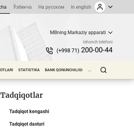
cha
Ўзбекча
На русском
In english
MBning Markaziy apparati
Ishonch telefoni
200-00-44
(+998 71)
LOTLARI
STATISTIKA
BANK QONUNCHILIGI
...
Tadqiqotlar
Tadqiqot kengashi
Tadqiqot dasturi