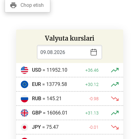
Chop etish
Valyuta kurslari
USD
= 11952.10
+36.46
EUR
= 13779.58
+30.12
RUB
= 145.21
-0.98
GBP
= 16066.01
+31.13
JPY
= 75.47
-0.01