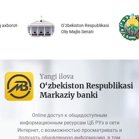
 axborot-
O‘zbekiston Respublikasi
Oliy Majlis Senati
Yangi ilova
O‘zbekiston Respublikasi
Markaziy banki
Online доступ к общедоступным
информационным ресурсам ЦБ РУз в сети
Интернет, с возможностью просматривать и
получать обновленную информацию, в том