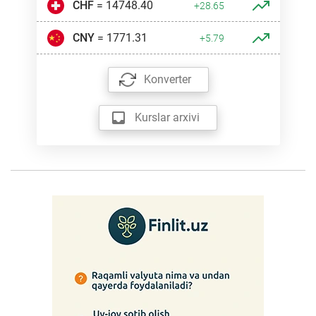
CHF
= 14748.40
+28.65
CNY
= 1771.31
+5.79
Konverter
Kurslar arxivi