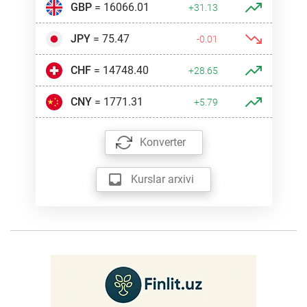
GBP
= 16066.01
+31.13
JPY
= 75.47
-0.01
CHF
= 14748.40
+28.65
CNY
= 1771.31
+5.79
Konverter
Kurslar arxivi