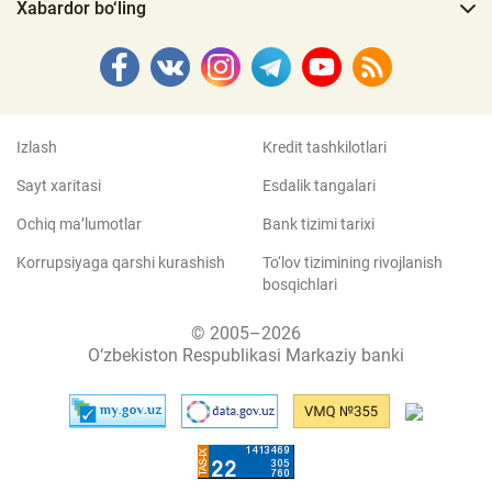
Xabardor bo‘ling
Izlash
Kredit tashkilotlari
Sayt xaritasi
Esdalik tangalari
Ochiq ma’lumotlar
Bank tizimi tarixi
Korrupsiyaga qarshi kurashish
To‘lov tizimining rivojlanish
bosqichlari
© 2005–2026
O‘zbekiston Respublikasi Markaziy banki