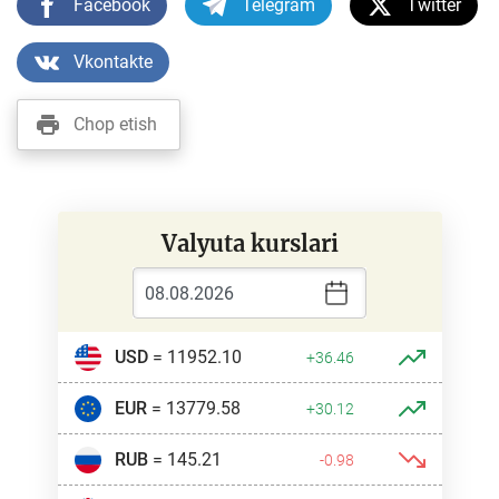
Facebook
Telegram
Twitter
Vkontakte
Chop etish
Valyuta kurslari
USD
= 11952.10
+36.46
EUR
= 13779.58
+30.12
RUB
= 145.21
-0.98