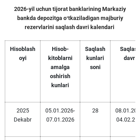
2026-yil uchun tijorat banklarining Markaziy
bankda depozitga oʻtkaziladigan majburiy
rezervlarini saqlash davri kalendari
Hisoblash
Hisob-
Saqlash
Saqlas
oyi
kitoblarni
kunlari
davri
amalga
soni
oshirish
kunlari
2025
05.01.2026-
28
08.01.202
Dekabr
07.01.2026
04.02.20