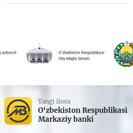
 axborot-
O‘zbekiston Respublikasi
Oliy Majlis Senati
Yangi ilova
O‘zbekiston Respublikasi
Markaziy banki