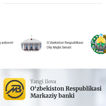
 axborot-
O‘zbekiston Respublikasi
Oliy Majlis Senati
Yangi ilova
O‘zbekiston Respublikasi
Markaziy banki