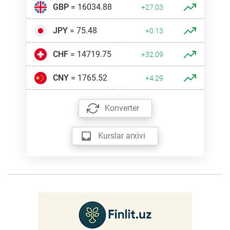
GBP
= 16034.88
+27.03
JPY
= 75.48
+0.13
CHF
= 14719.75
+32.09
CNY
= 1765.52
+4.29
Konverter
Kurslar arxivi