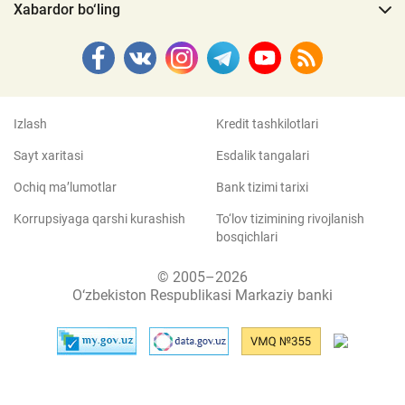
Xabardor bo‘ling
Izlash
Kredit tashkilotlari
Sayt xaritasi
Esdalik tangalari
Ochiq ma’lumotlar
Bank tizimi tarixi
Korrupsiyaga qarshi kurashish
To‘lov tizimining rivojlanish
bosqichlari
© 2005–2026
O‘zbekiston Respublikasi Markaziy banki