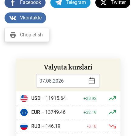
Facebook
Telegram
Twitter
Vkontakte
Chop etish
Valyuta kurslari
USD
= 11915.64
+28.92
EUR
= 13749.46
+32.19
RUB
= 146.19
-0.18