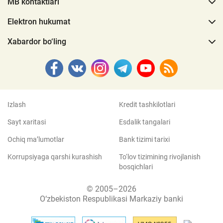
MB kontaktlari
Elektron hukumat
Xabardor bo‘ling
Izlash
Kredit tashkilotlari
Sayt xaritasi
Esdalik tangalari
Ochiq ma’lumotlar
Bank tizimi tarixi
Korrupsiyaga qarshi kurashish
To‘lov tizimining rivojlanish
bosqichlari
© 2005–2026
O‘zbekiston Respublikasi Markaziy banki