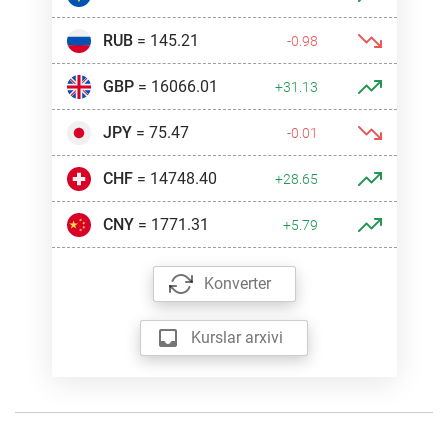
RUB
= 145.21
-0.98
GBP
= 16066.01
+31.13
JPY
= 75.47
-0.01
CHF
= 14748.40
+28.65
CNY
= 1771.31
+5.79
Konverter
Kurslar arxivi