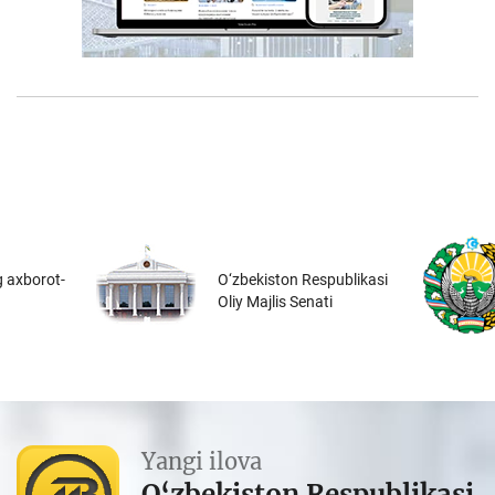
 axborot-
O‘zbekiston Respublikasi
Oliy Majlis Senati
Yangi ilova
O‘zbekiston Respublikasi