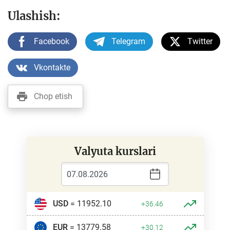
Ulashish:
Facebook
Telegram
Twitter
Vkontakte
Chop etish
Valyuta kurslari
USD
= 11952.10
+36.46
EUR
= 13779.58
+30.12