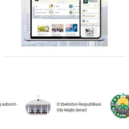
 axborot-
O‘zbekiston Respublikasi
Oliy Majlis Senati