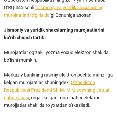
O‘RQ-445-sonli
"Jismoniy va yuridik shaxslarning
murojaatlari to‘g‘risida"
gi Qonuniga asosan:
Jismoniy va yuridik shaxslarning murojaatlarini
ko‘rib chiqish tartibi
Murojaatlar og‘zaki, yozma yoxud elektron shaklda
bo‘lishi mumkin.
Markaziy bankning rasmiy elektron pochta manziliga
kelgan murojaatlar, shuningdek,
O‘zbekiston
Respublikasi Prezidenti Sh.M. Mirziyoevning virtual
qabulxonasi
, orqali kelgan murojaatlar elektron
murojjatlar shaklida ro‘yxatdan o‘tkaziladi.