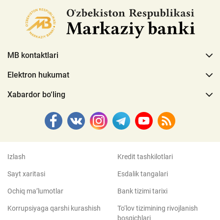
MB kontaktlari
Elektron hukumat
Xabardor bo‘ling
Izlash
Kredit tashkilotlari
Sayt xaritasi
Esdalik tangalari
Ochiq ma’lumotlar
Bank tizimi tarixi
Korrupsiyaga qarshi kurashish
To‘lov tizimining rivojlanish
bosqichlari