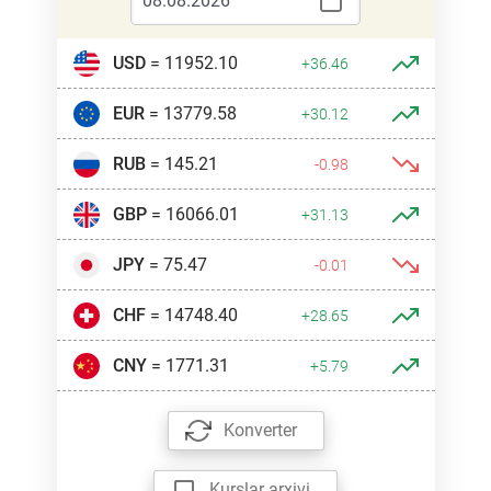
USD
= 11952.10
+36.46
EUR
= 13779.58
+30.12
RUB
= 145.21
-0.98
GBP
= 16066.01
+31.13
JPY
= 75.47
-0.01
CHF
= 14748.40
+28.65
CNY
= 1771.31
+5.79
Konverter
Kurslar arxivi