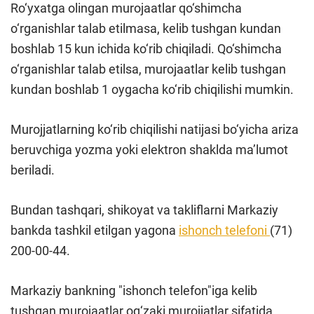
Ro‘yxatga olingan murojaatlar qo‘shimcha
o‘rganishlar talab etilmasa, kelib tushgan kundan
boshlab 15 kun ichida ko‘rib chiqiladi. Qo‘shimcha
o‘rganishlar talab etilsa, murojaatlar kelib tushgan
kundan boshlab 1 oygacha ko‘rib chiqilishi mumkin.
Murojjatlarning ko‘rib chiqilishi natijasi bo‘yicha ariza
beruvchiga yozma yoki elektron shaklda ma’lumot
beriladi.
Bundan tashqari, shikoyat va takliflarni Markaziy
bankda tashkil etilgan yagona
ishonch telefoni
(71)
200-00-44.
Markaziy bankning "ishonch telefon"iga kelib
tushgan murojaatlar og‘zaki murojjatlar sifatida