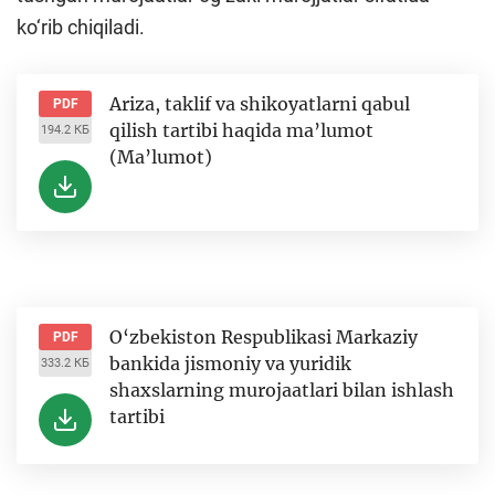
ko‘rib chiqiladi.
Ariza, taklif va shikoyatlarni qabul
PDF
qilish tartibi haqida ma’lumot
194.2 КБ
(Ma’lumot)
O‘zbekiston Respublikasi Markaziy
PDF
bankida jismoniy va yuridik
333.2 КБ
shaxslarning murojaatlari bilan ishlash
tartibi